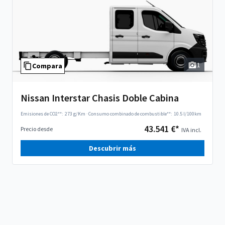
1
Compara
Nissan Interstar Chasis Doble Cabina
Emisiones de CO2**:
273 g/Km
·
Consumo combinado de combustible**:
10.5 l/100km
43.541 €*
Precio desde
IVA incl.
Descubrir más