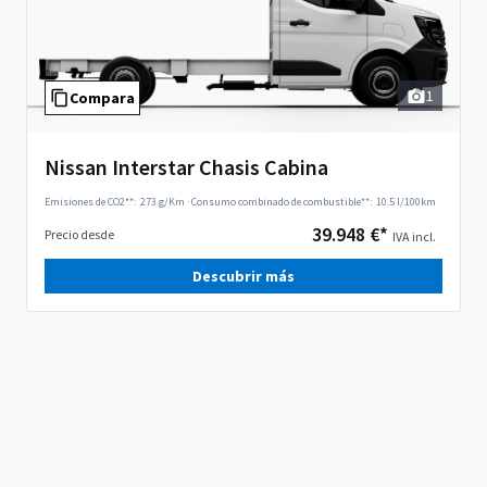
1
Compara
Nissan Interstar Chasis Cabina
Emisiones de CO2**:
273 g/Km
·
Consumo combinado de combustible**:
10.5 l/100km
39.948 €*
Precio desde
IVA incl.
Descubrir más