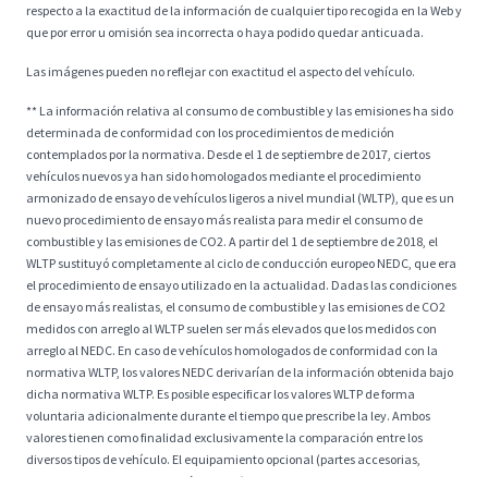
respecto a la exactitud de la información de cualquier tipo recogida en la Web y
que por error u omisión sea incorrecta o haya podido quedar anticuada.
Las imágenes pueden no reflejar con exactitud el aspecto del vehículo.
** La información relativa al consumo de combustible y las emisiones ha sido
determinada de conformidad con los procedimientos de medición
contemplados por la normativa. Desde el 1 de septiembre de 2017, ciertos
vehículos nuevos ya han sido homologados mediante el procedimiento
armonizado de ensayo de vehículos ligeros a nivel mundial (WLTP), que es un
nuevo procedimiento de ensayo más realista para medir el consumo de
combustible y las emisiones de CO2. A partir del 1 de septiembre de 2018, el
WLTP sustituyó completamente al ciclo de conducción europeo NEDC, que era
el procedimiento de ensayo utilizado en la actualidad. Dadas las condiciones
de ensayo más realistas, el consumo de combustible y las emisiones de CO2
medidos con arreglo al WLTP suelen ser más elevados que los medidos con
arreglo al NEDC. En caso de vehículos homologados de conformidad con la
normativa WLTP, los valores NEDC derivarían de la información obtenida bajo
dicha normativa WLTP. Es posible especificar los valores WLTP de forma
voluntaria adicionalmente durante el tiempo que prescribe la ley. Ambos
valores tienen como finalidad exclusivamente la comparación entre los
diversos tipos de vehículo. El equipamiento opcional (partes accesorias,
diferentes formatos de neumático, etc.) pueden afectar a valores relevantes de