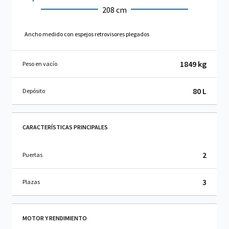
208 cm
Ancho medido con espejos retrovisores plegados
1849 kg
Peso en vacío
80 L
Depósito
CARACTERÍSTICAS PRINCIPALES
2
Puertas
3
Plazas
MOTOR Y RENDIMIENTO