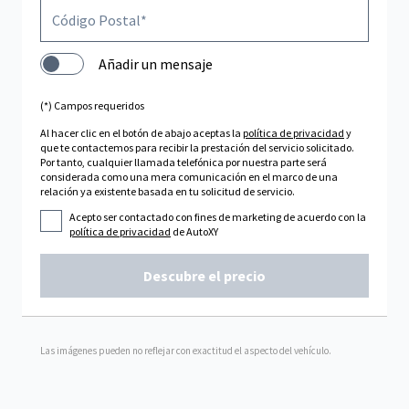
Añadir un mensaje
(*) Campos requeridos
Al hacer clic en el botón de abajo aceptas la
política de privacidad
y
que te contactemos para recibir la prestación del servicio solicitado.
Por tanto, cualquier llamada telefónica por nuestra parte será
considerada como una mera comunicación en el marco de una
relación ya existente basada en tu solicitud de servicio.
Acepto ser contactado con fines de marketing de acuerdo con la
política de privacidad
de AutoXY
Descubre el precio
Las imágenes pueden no reflejar con exactitud el aspecto del vehículo.