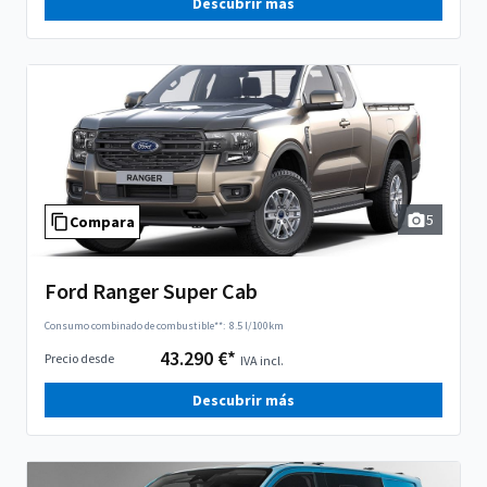
Descubrir más
5
Compara
Ford Ranger Super Cab
Consumo combinado de combustible**:
8.5 l/100km
43.290 €*
Precio desde
IVA incl.
Descubrir más