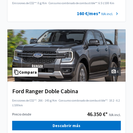
Emisiones de CO2**: 0 g/Km
·
Consumo combinado de combustible**: 6.5 l/100 Km
160 €/mes*
IVA incl.
4
Compara
Ford Ranger Doble Cabina
Emisiones de CO2**:
266 - 143 g/Km
·
Consumo combinado de combustible**:
10.2 - 6.2
l/100km
46.350 €*
Precio desde
IVA incl.
Descubrir más