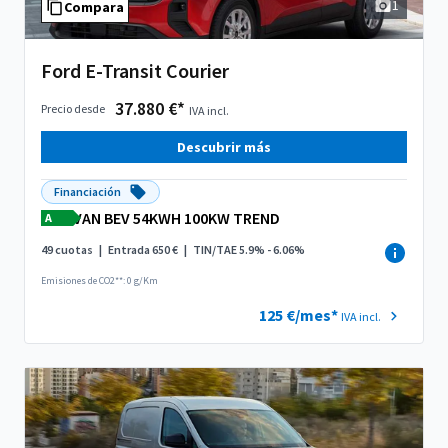
1
Compara
Ford E-Transit Courier
37.880 €*
Precio desde
IVA incl.
Descubrir más
Financiación
VAN BEV 54KWH 100KW TREND
A
49 cuotas
|
Entrada 650 €
|
TIN/TAE 5.9% - 6.06%
Emisiones de CO2**: 0 g/Km
125 €/mes*
IVA incl.