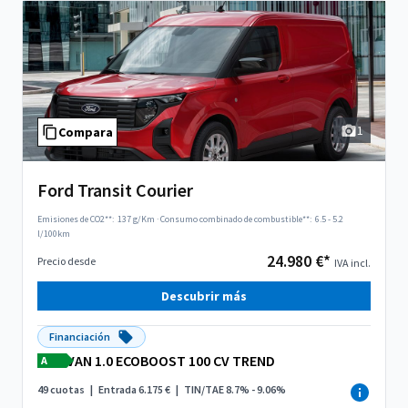
1
Compara
Ford Transit Courier
Emisiones de CO2**:
137 g/Km
·
Consumo combinado de combustible**:
6.5 - 5.2
l/100km
24.980 €*
Precio desde
IVA incl.
Descubrir más
Financiación
VAN 1.0 ECOBOOST 100 CV TREND
A
49 cuotas
|
Entrada 6.175 €
|
TIN/TAE 8.7% - 9.06%