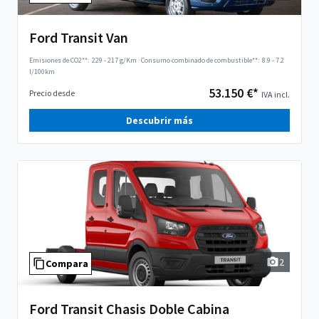
Ford Transit Van
Emisiones de CO2**:
229 - 217 g/Km
·
Consumo combinado de combustible**:
8.9 - 7.2
l/100km
53.150 €*
Precio desde
IVA incl.
Descubrir más
2
Compara
Ford Transit Chasis Doble Cabina