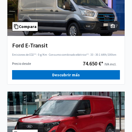
7
Compara
Ford E-Transit
Emisiones de CO2**:
0 g/Km
·
Consumo combinado eléctrico**:
33 - 30.1 kWh/100km
74.650 €*
Precio desde
IVA incl.
Descubrir más