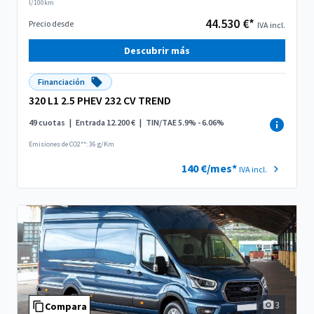
l/100km
44.530 €*
Precio desde
IVA incl.
Descubrir más
Financiación
320 L1 2.5 PHEV 232 CV TREND
49 cuotas
|
Entrada 12.200 €
|
TIN/TAE 5.9% - 6.06%
Emisiones de CO2**: 36 g/Km
140 €/mes*
IVA incl.
3
Compara