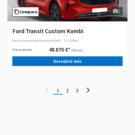
1
Compara
Ford Transit Custom Kombi
Consumo combinado de combustible**:
7.2 l/100km
48.870 €*
Precio desde
IVA incl.
Descubrir más
1
2
3