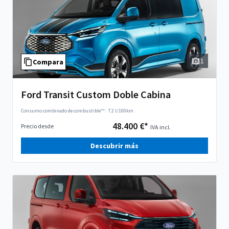
1
Compara
Ford Transit Custom Doble Cabina
Consumo combinado de combustible**:
7.2 l/100km
48.400 €*
Precio desde
IVA incl.
Descubrir más