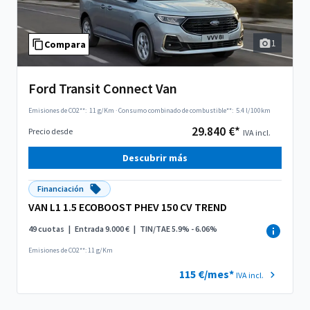
1
Compara
Ford Transit Connect Van
Emisiones de CO2**:
11 g/Km
·
Consumo combinado de combustible**:
5.4 l/100km
29.840 €*
Precio desde
IVA incl.
Descubrir más
Financiación
VAN L1 1.5 ECOBOOST PHEV 150 CV TREND
49 cuotas
|
Entrada 9.000 €
|
TIN/TAE 5.9% - 6.06%
Emisiones de CO2**: 11 g/Km
115 €/mes*
IVA incl.