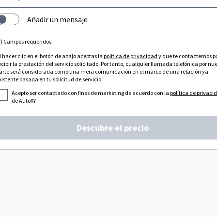
Añadir un mensaje
*) Campos requeridos
l hacer clic en el botón de abajo aceptas la
política de privacidad
y que te contactemos p
ecibir la prestación del servicio solicitado. Por tanto, cualquier llamada telefónica por nu
arte será considerada como una mera comunicación en el marco de una relación ya
xistente basada en tu solicitud de servicio.
Acepto ser contactado con fines de marketing de acuerdo con la
política de privaci
de AutoXY
Descubre el precio