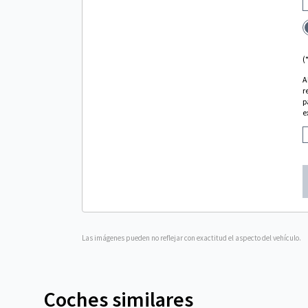
(
A
r
p
e
Las imágenes pueden no reflejar con exactitud el aspecto del vehículo.
Coches similares