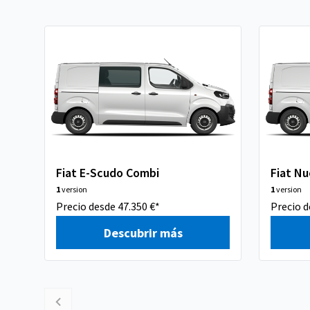
Fiat E-Scudo Combi
Fiat N
1
version
1
version
Precio desde 47.350 €*
Precio d
Descubrir más