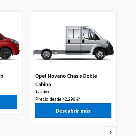
bi
Opel Movano Chasis Doble
Op
Cabina
1
ve
Pre
1
version
Precio desde 42.290 €*
Descubrir más