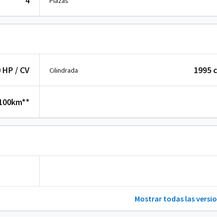
4
Plazas
 HP / CV
1995 
Cilindrada
/100km**
Mostrar todas las versi