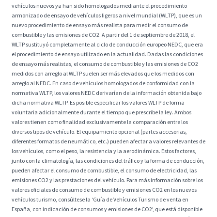
vehículos nuevos ya han sido homologados mediante el procedimiento
armonizado de ensayo de vehículos ligeros a nivel mundial (WLTP), que es un
nuevo procedimiento de ensayo más realista para medir el consumo de
combustible y las emisiones de CO2. A partir del 1 de septiembre de 2018, el
WLTP sustituyó completamente al ciclo de conducción europeo NEDC, que era
el procedimiento de ensayo utilizado en la actualidad. Dadas las condiciones
de ensayo más realistas, el consumo de combustible y las emisiones de CO2
medidos con arreglo al WLTP suelen ser más elevados que los medidos con
arreglo al NEDC. En caso de vehículos homologados de conformidad con la
normativa WLTP, los valores NEDC derivarían de la información obtenida bajo
dicha normativa WLTP. Es posible especificar los valores WLTP de forma
voluntaria adicionalmente durante el tiempo que prescribe la ley. Ambos
valores tienen como finalidad exclusivamente la comparación entre los
diversos tipos de vehículo. El equipamiento opcional (partes accesorias,
diferentes formatos de neumático, etc.) pueden afectar a valores relevantes de
los vehículos, como el peso, la resistencia y la aerodinámica. Estos factores,
junto con la climatología, las condiciones del tráfico y la forma de conducción,
pueden afectar el consumo de combustible, el consumo de electricidad, las
emisiones CO2 y las prestaciones del vehículo. Para más información sobre los
valores oficiales de consumo de combustible y emisiones CO2 en los nuevos
vehículos turismo, consúltese la ‘Guía de Vehículos Turismo de venta en
España, con indicación de consumos y emisiones de CO2’, que está disponible