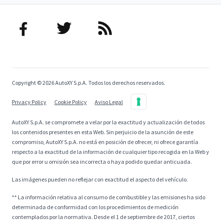
Copyright © 2026 AutoXY S.p.A. Todos los derechos reservados.
Privacy Policy
Cookie Policy
Aviso Legal
AutoXY S.p.A. se compromete a velar por la exactitud y actualización de todos
los contenidos presentes en esta Web. Sin perjuicio de la asunción de este
compromiso, AutoXY S.p.A. no está en posición de ofrecer, ni ofrece garantía
respecto a la exactitud de la información de cualquier tipo recogida en la Web y
que por error u omisión sea incorrecta o haya podido quedar anticuada.
Las imágenes pueden no reflejar con exactitud el aspecto del vehículo.
** La información relativa al consumo de combustible y las emisiones ha sido
determinada de conformidad con los procedimientos de medición
contemplados por la normativa. Desde el 1 de septiembre de 2017, ciertos