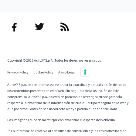
Copyright © 2026 AutoXY S.p.A. Todos los derechos reservados.
Privacy Policy
Cookie Policy
Aviso Legal
AutoXY S.p.A. se compromete a velar por la exactitud y actualización de todos
los contenidos presentes en esta Web. Sin perjuicio de la asunción de este
compromiso, AutoXY S.p.A. no está en posición de ofrecer, ni ofrece garantía
respecto a la exactitud de la información de cualquier tipo recogida en la Web y
que por error u omisión sea incorrecta o haya podido quedar anticuada.
Las imágenes pueden no reflejar con exactitud el aspecto del vehículo.
** La información relativa al consumo de combustible y las emisiones ha sido