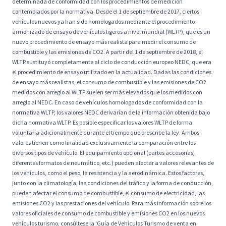
determinada de conformidad con los procedimientos de medición
contemplados por la normativa. Desde el 1 de septiembre de 2017, ciertos
vehículos nuevos ya han sido homologados mediante el procedimiento
armonizado de ensayo de vehículos ligeros a nivel mundial (WLTP), que es un
nuevo procedimiento de ensayo más realista para medir el consumo de
combustible y las emisiones de CO2. A partir del 1 de septiembre de 2018, el
WLTP sustituyó completamente al ciclo de conducción europeo NEDC, que era
el procedimiento de ensayo utilizado en la actualidad. Dadas las condiciones
de ensayo más realistas, el consumo de combustible y las emisiones de CO2
medidos con arreglo al WLTP suelen ser más elevados que los medidos con
arreglo al NEDC. En caso de vehículos homologados de conformidad con la
normativa WLTP, los valores NEDC derivarían de la información obtenida bajo
dicha normativa WLTP. Es posible especificar los valores WLTP de forma
voluntaria adicionalmente durante el tiempo que prescribe la ley. Ambos
valores tienen como finalidad exclusivamente la comparación entre los
diversos tipos de vehículo. El equipamiento opcional (partes accesorias,
diferentes formatos de neumático, etc.) pueden afectar a valores relevantes de
los vehículos, como el peso, la resistencia y la aerodinámica. Estos factores,
junto con la climatología, las condiciones del tráfico y la forma de conducción,
pueden afectar el consumo de combustible, el consumo de electricidad, las
emisiones CO2 y las prestaciones del vehículo. Para más información sobre los
valores oficiales de consumo de combustible y emisiones CO2 en los nuevos
vehículos turismo, consúltese la ‘Guía de Vehículos Turismo de venta en