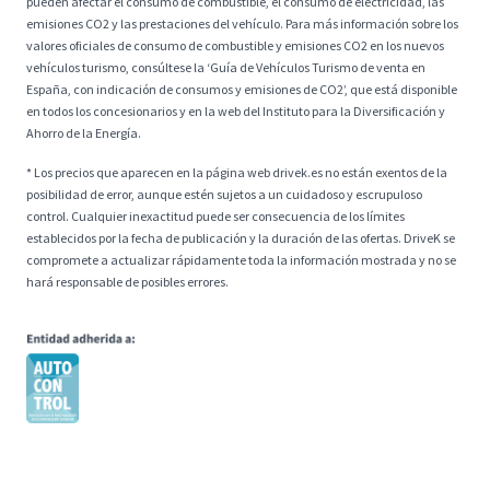
pueden afectar el consumo de combustible, el consumo de electricidad, las
emisiones CO2 y las prestaciones del vehículo. Para más información sobre los
valores oficiales de consumo de combustible y emisiones CO2 en los nuevos
vehículos turismo, consúltese la ‘Guía de Vehículos Turismo de venta en
España, con indicación de consumos y emisiones de CO2’, que está disponible
en todos los concesionarios y en la web del Instituto para la Diversificación y
Ahorro de la Energía.
* Los precios que aparecen en la página web drivek.es no están exentos de la
posibilidad de error, aunque estén sujetos a un cuidadoso y escrupuloso
control. Cualquier inexactitud puede ser consecuencia de los límites
establecidos por la fecha de publicación y la duración de las ofertas. DriveK se
compromete a actualizar rápidamente toda la información mostrada y no se
hará responsable de posibles errores.