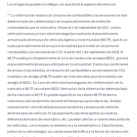
Las imágenes pueden no reflejar con exactitud el aspecto del vehículo.
** La información relativa al consumo de combustible y las emisiones ha sido
determinada de conformidad con los procedimientos de medición
contemplados por la normativa. Desde el 1 de septiembre de 2017, ciertos
vehículos nuevos ya han sido homologados mediante el procedimiento
armonizado de ensayo de vehículos ligeros a nivel mundial (WLTP), que es un
nuevo procedimiento de ensayo más realista para medir el consumo de
combustible y las emisiones de CO2. A partir del 1 de septiembre de 2018, el
WLTP sustituyó completamente al ciclo de conducción europeo NEDC, que era
el procedimiento de ensayo utilizado en la actualidad. Dadas las condiciones
de ensayo más realistas, el consumo de combustible y las emisiones de CO2
medidos con arreglo al WLTP suelen ser más elevados que los medidos con
arreglo al NEDC. En caso de vehículos homologados de conformidad con la
normativa WLTP, los valores NEDC derivarían de la información obtenida bajo
dicha normativa WLTP. Es posible especificar los valores WLTP de forma
voluntaria adicionalmente durante el tiempo que prescribe la ley. Ambos
valores tienen como finalidad exclusivamente la comparación entre los
diversos tipos de vehículo. El equipamiento opcional (partes accesorias,
diferentes formatos de neumático, etc.) pueden afectar a valores relevantes de
los vehículos, como el peso, la resistencia y la aerodinámica. Estos factores,
junto con la climatología, las condiciones del tráfico y la forma de conducción,