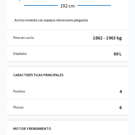
192 cm
Ancho medido con espejos retrovisores plegados
1862 - 1963 kg
Peso en vacío
69 L
Depósito
CARACTERÍSTICAS PRINCIPALES
4
Puertas
6
Plazas
MOTOR Y RENDIMIENTO