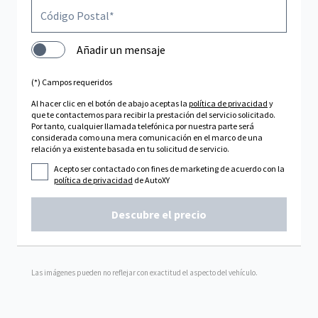
Añadir un mensaje
(*) Campos requeridos
Al hacer clic en el botón de abajo aceptas la
política de privacidad
y
que te contactemos para recibir la prestación del servicio solicitado.
Por tanto, cualquier llamada telefónica por nuestra parte será
considerada como una mera comunicación en el marco de una
relación ya existente basada en tu solicitud de servicio.
Acepto ser contactado con fines de marketing de acuerdo con la
política de privacidad
de AutoXY
Descubre el precio
Las imágenes pueden no reflejar con exactitud el aspecto del vehículo.