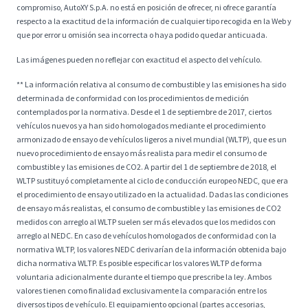
compromiso, AutoXY S.p.A. no está en posición de ofrecer, ni ofrece garantía
respecto a la exactitud de la información de cualquier tipo recogida en la Web y
que por error u omisión sea incorrecta o haya podido quedar anticuada.
Las imágenes pueden no reflejar con exactitud el aspecto del vehículo.
** La información relativa al consumo de combustible y las emisiones ha sido
determinada de conformidad con los procedimientos de medición
contemplados por la normativa. Desde el 1 de septiembre de 2017, ciertos
vehículos nuevos ya han sido homologados mediante el procedimiento
armonizado de ensayo de vehículos ligeros a nivel mundial (WLTP), que es un
nuevo procedimiento de ensayo más realista para medir el consumo de
combustible y las emisiones de CO2. A partir del 1 de septiembre de 2018, el
WLTP sustituyó completamente al ciclo de conducción europeo NEDC, que era
el procedimiento de ensayo utilizado en la actualidad. Dadas las condiciones
de ensayo más realistas, el consumo de combustible y las emisiones de CO2
medidos con arreglo al WLTP suelen ser más elevados que los medidos con
arreglo al NEDC. En caso de vehículos homologados de conformidad con la
normativa WLTP, los valores NEDC derivarían de la información obtenida bajo
dicha normativa WLTP. Es posible especificar los valores WLTP de forma
voluntaria adicionalmente durante el tiempo que prescribe la ley. Ambos
valores tienen como finalidad exclusivamente la comparación entre los
diversos tipos de vehículo. El equipamiento opcional (partes accesorias,