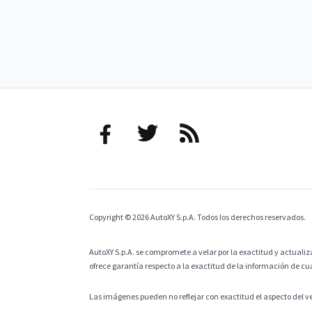
Copyright © 2026 AutoXY S.p.A. Todos los derechos reservados.
AutoXY S.p.A. se compromete a velar por la exactitud y actualiza
ofrece garantía respecto a la exactitud de la información de cu
Las imágenes pueden no reflejar con exactitud el aspecto del v