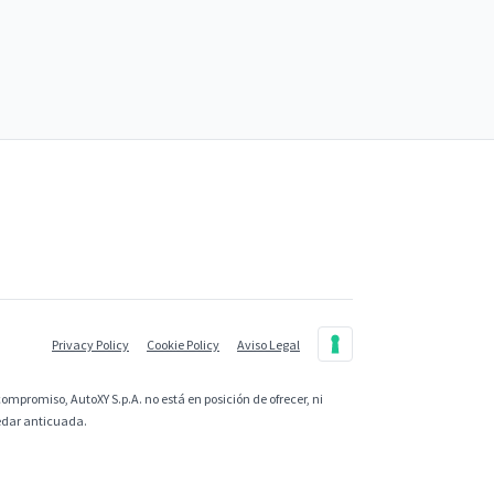
Privacy Policy
Cookie Policy
Aviso Legal
ompromiso, AutoXY S.p.A. no está en posición de ofrecer, ni
uedar anticuada.