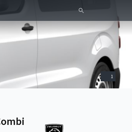
1
Combi