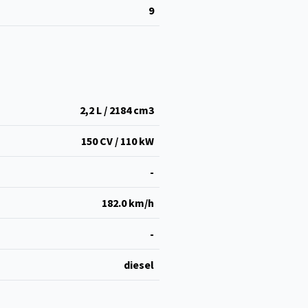
9
2,2 L / 2184 cm
3
150 CV / 110 kW
-
182.0 km/h
-
diesel