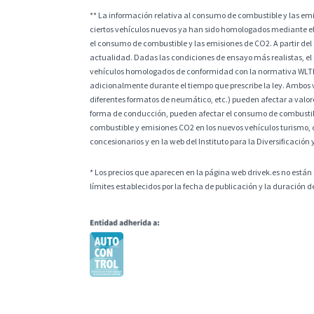
** La información relativa al consumo de combustible y las e
ciertos vehículos nuevos ya han sido homologados mediante el
el consumo de combustible y las emisiones de CO2. A partir del
actualidad. Dadas las condiciones de ensayo más realistas, el
vehículos homologados de conformidad con la normativa WLTP, l
adicionalmente durante el tiempo que prescribe la ley. Ambos v
diferentes formatos de neumático, etc.) pueden afectar a valores
forma de conducción, pueden afectar el consumo de combustible
combustible y emisiones CO2 en los nuevos vehículos turismo, 
concesionarios y en la web del Instituto para la Diversificación 
* Los precios que aparecen en la página web drivek.es no están 
límites establecidos por la fecha de publicación y la duración