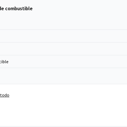
de combustible
ible
 todo