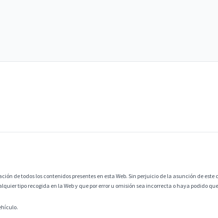
ción de todos los contenidos presentes en esta Web. Sin perjuicio de la asunción de este c
alquier tipo recogida en la Web y que por error u omisión sea incorrecta o haya podido q
ehículo.