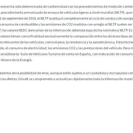
misiones ha sido determinada de conformidad con los procedimientos de medición contem
 procedimiento armonizado de ensayo de vehículos ligeros a nivel mundial (WLTP), que
 1 de septiembre de 2018, el WLTP sustituyó completamente al ciclo de conducción europ
 consumo de combustible y las emisiones de CO2 medidos con arreglo al WLTP suelen ser
os valores NEDC derivarían de la información obtenida bajo dicha normativa WLTP. Es po
alores tienen como finalidad exclusivamente la comparación entre los diversos tipos de 
 relevantes de los vehículos, como el peso, la resistencia y la aerodinámica. Estos factore
, el consumo de electricidad, las emisiones CO2 y las prestaciones del vehículo. Para m
consúltese la ‘Guía de Vehículos Turismo de venta en España, con indicación de consumos
y Ahorro de la Energía.
exentos de la posibilidad de error, aunque estén sujetos a un cuidadoso y escrupuloso co
 de las ofertas. DriveK se compromete a actualizar rápidamente toda la información mostra