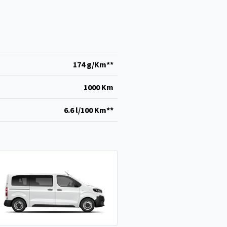
174 g/Km**
1000 Km
6.6 l/100 Km**