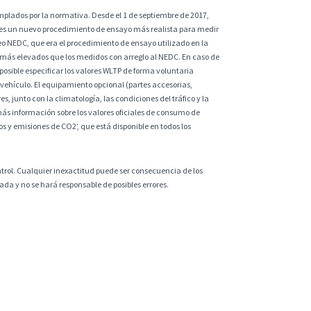
plados por la normativa. Desde el 1 de septiembre de 2017,
 es un nuevo procedimiento de ensayo más realista para medir
eo NEDC, que era el procedimiento de ensayo utilizado en la
 más elevados que los medidos con arreglo al NEDC. En caso de
sible especificar los valores WLTP de forma voluntaria
vehículo. El equipamiento opcional (partes accesorias,
s, junto con la climatología, las condiciones del tráfico y la
ás información sobre los valores oficiales de consumo de
 y emisiones de CO2’, que está disponible en todos los
ntrol. Cualquier inexactitud puede ser consecuencia de los
da y no se hará responsable de posibles errores.