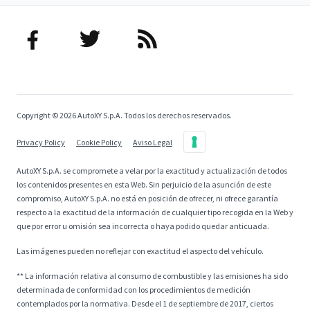
Copyright © 2026 AutoXY S.p.A. Todos los derechos reservados.
Privacy Policy
Cookie Policy
Aviso Legal
AutoXY S.p.A. se compromete a velar por la exactitud y actualización de todos
los contenidos presentes en esta Web. Sin perjuicio de la asunción de este
compromiso, AutoXY S.p.A. no está en posición de ofrecer, ni ofrece garantía
respecto a la exactitud de la información de cualquier tipo recogida en la Web y
que por error u omisión sea incorrecta o haya podido quedar anticuada.
Las imágenes pueden no reflejar con exactitud el aspecto del vehículo.
** La información relativa al consumo de combustible y las emisiones ha sido
determinada de conformidad con los procedimientos de medición
contemplados por la normativa. Desde el 1 de septiembre de 2017, ciertos