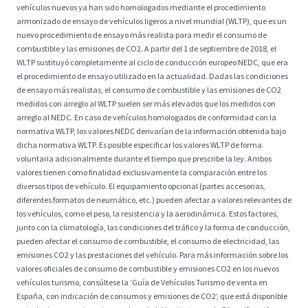
vehículos nuevos ya han sido homologados mediante el procedimiento
armonizado de ensayo de vehículos ligeros a nivel mundial (WLTP), que es un
nuevo procedimiento de ensayo más realista para medir el consumo de
combustible y las emisiones de CO2. A partir del 1 de septiembre de 2018, el
WLTP sustituyó completamente al ciclo de conducción europeo NEDC, que era
el procedimiento de ensayo utilizado en la actualidad. Dadas las condiciones
de ensayo más realistas, el consumo de combustible y las emisiones de CO2
medidos con arreglo al WLTP suelen ser más elevados que los medidos con
arreglo al NEDC. En caso de vehículos homologados de conformidad con la
normativa WLTP, los valores NEDC derivarían de la información obtenida bajo
dicha normativa WLTP. Es posible especificar los valores WLTP de forma
voluntaria adicionalmente durante el tiempo que prescribe la ley. Ambos
valores tienen como finalidad exclusivamente la comparación entre los
diversos tipos de vehículo. El equipamiento opcional (partes accesorias,
diferentes formatos de neumático, etc.) pueden afectar a valores relevantes de
los vehículos, como el peso, la resistencia y la aerodinámica. Estos factores,
junto con la climatología, las condiciones del tráfico y la forma de conducción,
pueden afectar el consumo de combustible, el consumo de electricidad, las
emisiones CO2 y las prestaciones del vehículo. Para más información sobre los
valores oficiales de consumo de combustible y emisiones CO2 en los nuevos
vehículos turismo, consúltese la ‘Guía de Vehículos Turismo de venta en
España, con indicación de consumos y emisiones de CO2’, que está disponible