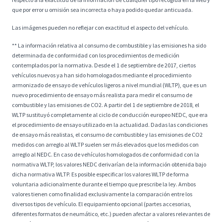
que por error u omisión sea incorrecta o haya podido quedar anticuada.
Las imágenes pueden no reflejar con exactitud el aspecto del vehículo.
** La información relativa al consumo de combustible y las emisiones ha sido
determinada de conformidad con los procedimientos de medición
contemplados por la normativa. Desde el 1 de septiembre de 2017, ciertos
vehículos nuevos ya han sido homologados mediante el procedimiento
armonizado de ensayo de vehículos ligeros a nivel mundial (WLTP), que es un
nuevo procedimiento de ensayo más realista para medir el consumo de
combustible y las emisiones de CO2. A partir del 1 de septiembre de 2018, el
WLTP sustituyó completamente al ciclo de conducción europeo NEDC, que era
el procedimiento de ensayo utilizado en la actualidad. Dadas las condiciones
de ensayo más realistas, el consumo de combustible y las emisiones de CO2
medidos con arreglo al WLTP suelen ser más elevados que los medidos con
arreglo al NEDC. En caso de vehículos homologados de conformidad con la
normativa WLTP, los valores NEDC derivarían de la información obtenida bajo
dicha normativa WLTP. Es posible especificar los valores WLTP de forma
voluntaria adicionalmente durante el tiempo que prescribe la ley. Ambos
valores tienen como finalidad exclusivamente la comparación entre los
diversos tipos de vehículo. El equipamiento opcional (partes accesorias,
diferentes formatos de neumático, etc.) pueden afectar a valores relevantes de