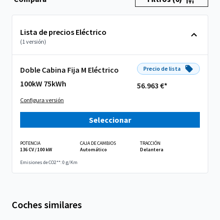
Lista de precios Eléctrico
(1 versión)
Doble Cabina Fija M Eléctrico
Precio de lista
100kW 75kWh
56.963 €*
Configura versión
Seleccionar
POTENCIA
CAJA DE CAMBIOS
TRACCIÓN
136 CV / 100 kW
Automático
Delantera
Emisiones de CO2**: 0 g/Km
Coches similares