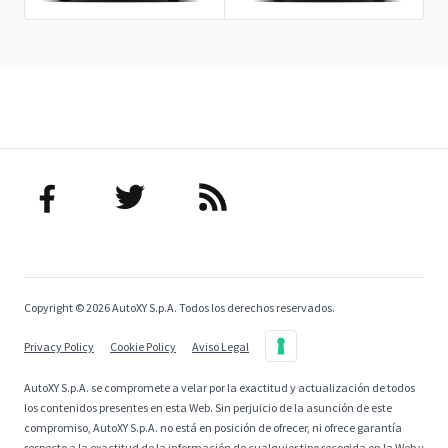
Copyright © 2026 AutoXY S.p.A. Todos los derechos reservados.
Privacy Policy
Cookie Policy
Aviso Legal
AutoXY S.p.A. se compromete a velar por la exactitud y actualización de todos
los contenidos presentes en esta Web. Sin perjuicio de la asunción de este
compromiso, AutoXY S.p.A. no está en posición de ofrecer, ni ofrece garantía
respecto a la exactitud de la información de cualquier tipo recogida en la Web y