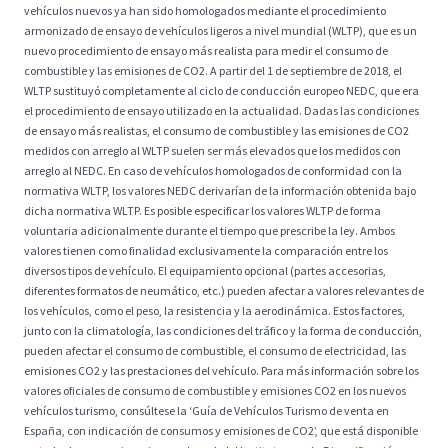
vehículos nuevos ya han sido homologados mediante el procedimiento
armonizado de ensayo de vehículos ligeros a nivel mundial (WLTP), que es un
nuevo procedimiento de ensayo más realista para medir el consumo de
combustible y las emisiones de CO2. A partir del 1 de septiembre de 2018, el
WLTP sustituyó completamente al ciclo de conducción europeo NEDC, que era
el procedimiento de ensayo utilizado en la actualidad. Dadas las condiciones
de ensayo más realistas, el consumo de combustible y las emisiones de CO2
medidos con arreglo al WLTP suelen ser más elevados que los medidos con
arreglo al NEDC. En caso de vehículos homologados de conformidad con la
normativa WLTP, los valores NEDC derivarían de la información obtenida bajo
dicha normativa WLTP. Es posible especificar los valores WLTP de forma
voluntaria adicionalmente durante el tiempo que prescribe la ley. Ambos
valores tienen como finalidad exclusivamente la comparación entre los
diversos tipos de vehículo. El equipamiento opcional (partes accesorias,
diferentes formatos de neumático, etc.) pueden afectar a valores relevantes de
los vehículos, como el peso, la resistencia y la aerodinámica. Estos factores,
junto con la climatología, las condiciones del tráfico y la forma de conducción,
pueden afectar el consumo de combustible, el consumo de electricidad, las
emisiones CO2 y las prestaciones del vehículo. Para más información sobre los
valores oficiales de consumo de combustible y emisiones CO2 en los nuevos
vehículos turismo, consúltese la ‘Guía de Vehículos Turismo de venta en
España, con indicación de consumos y emisiones de CO2’, que está disponible