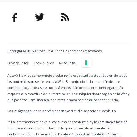
Copyright © 2026 AutoXY S.p.A. Todos los derechos reservados.
Privacy Policy
Cookie Policy
Aviso Legal
AutoXY S.p.A. se compromete a velar por la exactitud y actualización de todos
los contenidos presentes en esta Web. Sin perjuicio de la asunción de este
compromiso, AutoXY S.p.A. no está en posición de ofrecer, ni ofrece garantía
respecto a la exactitud de la información de cualquier tipo recogida en la Web y
que por error u omisión sea incorrecta o haya podido quedar anticuada.
Las imágenes pueden no reflejar con exactitud el aspecto del vehículo.
** La información relativa al consumo de combustible y las emisiones ha sido
determinada de conformidad con los procedimientos de medición
contemplados por la normativa. Desde el 1 de septiembre de 2017, ciertos