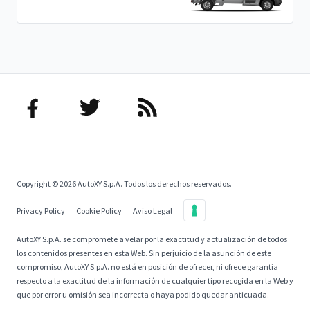
Copyright © 2026 AutoXY S.p.A. Todos los derechos reservados.
Privacy Policy
Cookie Policy
Aviso Legal
AutoXY S.p.A. se compromete a velar por la exactitud y actualización de todos
los contenidos presentes en esta Web. Sin perjuicio de la asunción de este
compromiso, AutoXY S.p.A. no está en posición de ofrecer, ni ofrece garantía
respecto a la exactitud de la información de cualquier tipo recogida en la Web y
que por error u omisión sea incorrecta o haya podido quedar anticuada.