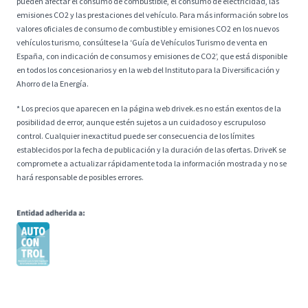
pueden afectar el consumo de combustible, el consumo de electricidad, las
emisiones CO2 y las prestaciones del vehículo. Para más información sobre los
valores oficiales de consumo de combustible y emisiones CO2 en los nuevos
vehículos turismo, consúltese la ‘Guía de Vehículos Turismo de venta en
España, con indicación de consumos y emisiones de CO2’, que está disponible
en todos los concesionarios y en la web del Instituto para la Diversificación y
Ahorro de la Energía.
* Los precios que aparecen en la página web drivek.es no están exentos de la
posibilidad de error, aunque estén sujetos a un cuidadoso y escrupuloso
control. Cualquier inexactitud puede ser consecuencia de los límites
establecidos por la fecha de publicación y la duración de las ofertas. DriveK se
compromete a actualizar rápidamente toda la información mostrada y no se
hará responsable de posibles errores.