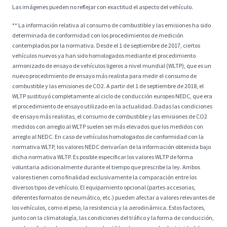
Las imágenes pueden no reflejar con exactitud el aspecto del vehículo.
** La información relativa al consumo de combustible y las emisiones ha sido
determinada de conformidad con los procedimientos de medición
contemplados por la normativa. Desde el 1 de septiembre de 2017, ciertos
vehículos nuevos ya han sido homologados mediante el procedimiento
armonizado de ensayo de vehículos ligeros a nivel mundial (WLTP), que es un
nuevo procedimiento de ensayo más realista para medir el consumo de
combustible y las emisiones de CO2. A partir del 1 de septiembre de 2018, el
WLTP sustituyó completamente al ciclo de conducción europeo NEDC, que era
el procedimiento de ensayo utilizado en la actualidad. Dadas las condiciones
de ensayo más realistas, el consumo de combustible y las emisiones de CO2
medidos con arreglo al WLTP suelen ser más elevados que los medidos con
arreglo al NEDC. En caso de vehículos homologados de conformidad con la
normativa WLTP, los valores NEDC derivarían de la información obtenida bajo
dicha normativa WLTP. Es posible especificar los valores WLTP de forma
voluntaria adicionalmente durante el tiempo que prescribe la ley. Ambos
valores tienen como finalidad exclusivamente la comparación entre los
diversos tipos de vehículo. El equipamiento opcional (partes accesorias,
diferentes formatos de neumático, etc.) pueden afectar a valores relevantes de
los vehículos, como el peso, la resistencia y la aerodinámica. Estos factores,
junto con la climatología, las condiciones del tráfico y la forma de conducción,