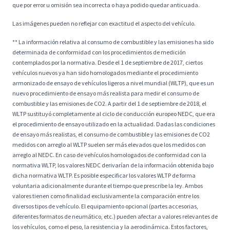
que por error u omisión sea incorrecta o haya podido quedar anticuada.
Las imágenes pueden no reflejar con exactitud el aspecto del vehículo.
** La información relativa al consumo de combustible y las emisiones ha sido
determinada de conformidad con los procedimientos de medición
contemplados por la normativa. Desde el 1 de septiembre de 2017, ciertos
vehículos nuevos ya han sido homologados mediante el procedimiento
armonizado de ensayo de vehículos ligeros a nivel mundial (WLTP), que es un
nuevo procedimiento de ensayo más realista para medir el consumo de
combustible y las emisiones de CO2. A partir del 1 de septiembre de 2018, el
WLTP sustituyó completamente al ciclo de conducción europeo NEDC, que era
el procedimiento de ensayo utilizado en la actualidad. Dadas las condiciones
de ensayo más realistas, el consumo de combustible y las emisiones de CO2
medidos con arreglo al WLTP suelen ser más elevados que los medidos con
arreglo al NEDC. En caso de vehículos homologados de conformidad con la
normativa WLTP, los valores NEDC derivarían de la información obtenida bajo
dicha normativa WLTP. Es posible especificar los valores WLTP de forma
voluntaria adicionalmente durante el tiempo que prescribe la ley. Ambos
valores tienen como finalidad exclusivamente la comparación entre los
diversos tipos de vehículo. El equipamiento opcional (partes accesorias,
diferentes formatos de neumático, etc.) pueden afectar a valores relevantes de
los vehículos, como el peso, la resistencia y la aerodinámica. Estos factores,