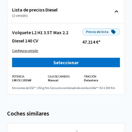
Lista de precios Diesel
(1 versión)
Volquete L2 H1 3.5T Max 2.2
Precio de lista
Diesel 140 CV
47.214 €*
Configura versión
Seleccionar
POTENCIA
CAJA DE CAMBIOS
TRACCIÓN
140 CV / 103 kW
Manual
Delantera
Emisiones de CO2**: 253 g/Km
Consumo combinado de combustible**: 9.6 l/100 Km
Coches similares