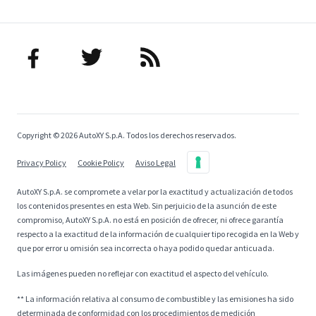
Copyright © 2026 AutoXY S.p.A. Todos los derechos reservados.
Privacy Policy
Cookie Policy
Aviso Legal
AutoXY S.p.A. se compromete a velar por la exactitud y actualización de todos
los contenidos presentes en esta Web. Sin perjuicio de la asunción de este
compromiso, AutoXY S.p.A. no está en posición de ofrecer, ni ofrece garantía
respecto a la exactitud de la información de cualquier tipo recogida en la Web y
que por error u omisión sea incorrecta o haya podido quedar anticuada.
Las imágenes pueden no reflejar con exactitud el aspecto del vehículo.
** La información relativa al consumo de combustible y las emisiones ha sido
determinada de conformidad con los procedimientos de medición