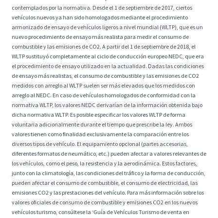
contemplados por la normativa. Desde el 1 de septiembre de 2017, ciertos
vehículos nuevos ya han sido homologados mediante el procedimiento
armonizado de ensayo de vehículos ligeros a nivel mundial (WLTP), que es un
nuevo procedimiento de ensayo más realista para medir el consumo de
combustible y las emisiones de CO2. A partir del 1 de septiembre de 2018, el
WLTP sustituyó completamente al ciclo de conducción europeo NEDC, que era
el procedimiento de ensayo utilizado en la actualidad. Dadas las condiciones
de ensayo más realistas, el consumo de combustible y las emisiones de CO2
medidos con arreglo al WLTP suelen ser más elevados que los medidos con
arreglo al NEDC. En caso de vehículos homologados de conformidad con la
normativa WLTP, los valores NEDC derivarían de la información obtenida bajo
dicha normativa WLTP. Es posible especificar los valores WLTP de forma
voluntaria adicionalmente durante el tiempo que prescribe la ley. Ambos
valores tienen como finalidad exclusivamente la comparación entre los
diversos tipos de vehículo. El equipamiento opcional (partes accesorias,
diferentes formatos de neumático, etc.) pueden afectar a valores relevantes de
los vehículos, como el peso, la resistencia y la aerodinámica. Estos factores,
junto con la climatología, las condiciones del tráfico y la forma de conducción,
pueden afectar el consumo de combustible, el consumo de electricidad, las
emisiones CO2 y las prestaciones del vehículo. Para más información sobre los
valores oficiales de consumo de combustible y emisiones CO2 en los nuevos
vehículos turismo, consúltese la ‘Guía de Vehículos Turismo de venta en