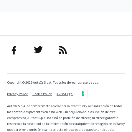
Copyright © 2026 AutoXY S.p.A. Todos los derechos reservados.
Privacy Policy
Cookie Policy
Aviso Legal
AutoXY S.p.A. se compromete a velar por la exactitud y actualización de todos
los contenidos presentes en esta Web. Sin perjuicio de la asunción de este
compromiso, AutoXY S.p.A. no está en posición de ofrecer, ni ofrece garantía
respecto a la exactitud de la información de cualquier tipo recogida en la Web y
que por error u omisión sea incorrecta o haya podido quedar anticuada.