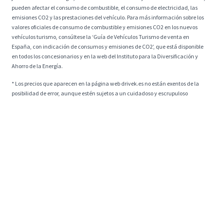
pueden afectar el consumo de combustible, el consumo de electricidad, las
emisiones CO2 y las prestaciones del vehículo. Para más información sobre los
valores oficiales de consumo de combustible y emisiones CO2 en los nuevos
vehículos turismo, consúltese la ‘Guía de Vehículos Turismo de venta en
España, con indicación de consumos y emisiones de CO2’, que está disponible
en todos los concesionarios y en la web del Instituto para la Diversificación y
Ahorro de la Energía.
* Los precios que aparecen en la página web drivek.es no están exentos de la
posibilidad de error, aunque estén sujetos a un cuidadoso y escrupuloso
control. Cualquier inexactitud puede ser consecuencia de los límites
establecidos por la fecha de publicación y la duración de las ofertas. DriveK se
compromete a actualizar rápidamente toda la información mostrada y no se
hará responsable de posibles errores.