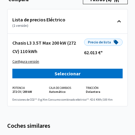
Lista de precios Eléctrico
(1 versión)
Chasis L3 3.5T Max 200 kW (272
Precio de lista
CV) 110 kWh
62.013 €*
Configura versión
Seleccionar
POTENCIA
CAJA DE CAMBIOS
TRACCIÓN
272 CV / 200 kW
Automático
Delantera
Emisiones de CO2**: 0 g/Km
Consumo combinado eléctrico**: 42.6 KWh/100 Km
Coches similares