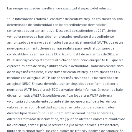
Las imágenes pueden no reflejar con exactitud el aspecto del vehículo.
** La información relativa al consumo de combustible y las emisiones ha sido
determinada de conformidad con los procedimientos de medición
contemplados por la normativa. Desde el 1 de septiembre de 2017, ciertos
vehículos nuevos ya han sido homologados mediante el procedimiento
armonizado de ensayo de vehículos ligeros a nivel mundial (WLTP), que es un
nuevo procedimiento de ensayo más realista para medir el consumo de
combustible y las emisiones de CO2. A partir del 1 de septiembre de 2018, el
WLTP sustituyó completamente al ciclo de conducción europeo NEDC, que era
el procedimiento de ensayo utilizado en la actualidad. Dadas las condiciones
de ensayo más realistas, el consumo de combustible y las emisiones de CO2
medidos con arreglo al WLTP suelen ser más elevados que los medidos con
arreglo al NEDC. En caso de vehículos homologados de conformidad con la
normativa WLTP, los valores NEDC derivarían de la información obtenida bajo
dicha normativa WLTP. Es posible especificar los valores WLTP de forma
voluntaria adicionalmente durante el tiempo que prescribe la ley. Ambos
valores tienen como finalidad exclusivamente la comparación entre los
diversos tipos de vehículo. El equipamiento opcional (partes accesorias,
diferentes formatos de neumático, etc.) pueden afectar a valores relevantes de
los vehículos, como el peso, la resistencia y la aerodinámica. Estos factores,
junto con la climatología, las condiciones del tráfico y la forma de conducción,