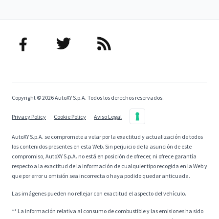
Copyright © 2026 AutoXY S.p.A. Todos los derechos reservados.
Privacy Policy
Cookie Policy
Aviso Legal
AutoXY S.p.A. se compromete a velar por la exactitud y actualización de todos
los contenidos presentes en esta Web. Sin perjuicio de la asunción de este
compromiso, AutoXY S.p.A. no está en posición de ofrecer, ni ofrece garantía
respecto a la exactitud de la información de cualquier tipo recogida en la Web y
que por error u omisión sea incorrecta o haya podido quedar anticuada.
Las imágenes pueden no reflejar con exactitud el aspecto del vehículo.
** La información relativa al consumo de combustible y las emisiones ha sido