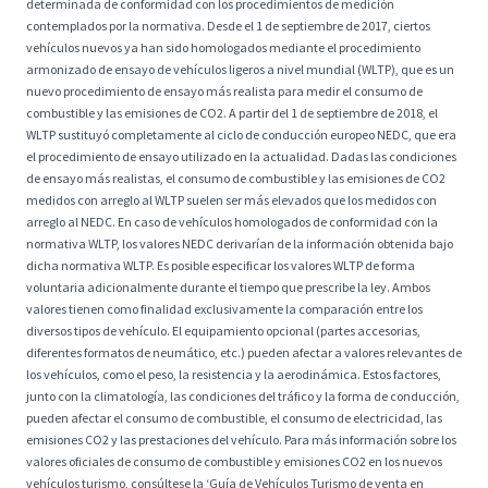
determinada de conformidad con los procedimientos de medición
contemplados por la normativa. Desde el 1 de septiembre de 2017, ciertos
vehículos nuevos ya han sido homologados mediante el procedimiento
armonizado de ensayo de vehículos ligeros a nivel mundial (WLTP), que es un
nuevo procedimiento de ensayo más realista para medir el consumo de
combustible y las emisiones de CO2. A partir del 1 de septiembre de 2018, el
WLTP sustituyó completamente al ciclo de conducción europeo NEDC, que era
el procedimiento de ensayo utilizado en la actualidad. Dadas las condiciones
de ensayo más realistas, el consumo de combustible y las emisiones de CO2
medidos con arreglo al WLTP suelen ser más elevados que los medidos con
arreglo al NEDC. En caso de vehículos homologados de conformidad con la
normativa WLTP, los valores NEDC derivarían de la información obtenida bajo
dicha normativa WLTP. Es posible especificar los valores WLTP de forma
voluntaria adicionalmente durante el tiempo que prescribe la ley. Ambos
valores tienen como finalidad exclusivamente la comparación entre los
diversos tipos de vehículo. El equipamiento opcional (partes accesorias,
diferentes formatos de neumático, etc.) pueden afectar a valores relevantes de
los vehículos, como el peso, la resistencia y la aerodinámica. Estos factores,
junto con la climatología, las condiciones del tráfico y la forma de conducción,
pueden afectar el consumo de combustible, el consumo de electricidad, las
emisiones CO2 y las prestaciones del vehículo. Para más información sobre los
valores oficiales de consumo de combustible y emisiones CO2 en los nuevos
vehículos turismo, consúltese la ‘Guía de Vehículos Turismo de venta en