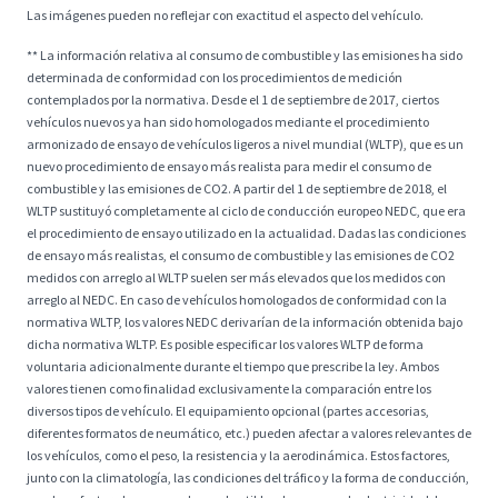
Las imágenes pueden no reflejar con exactitud el aspecto del vehículo.
** La información relativa al consumo de combustible y las emisiones ha sido
determinada de conformidad con los procedimientos de medición
contemplados por la normativa. Desde el 1 de septiembre de 2017, ciertos
vehículos nuevos ya han sido homologados mediante el procedimiento
armonizado de ensayo de vehículos ligeros a nivel mundial (WLTP), que es un
nuevo procedimiento de ensayo más realista para medir el consumo de
combustible y las emisiones de CO2. A partir del 1 de septiembre de 2018, el
WLTP sustituyó completamente al ciclo de conducción europeo NEDC, que era
el procedimiento de ensayo utilizado en la actualidad. Dadas las condiciones
de ensayo más realistas, el consumo de combustible y las emisiones de CO2
medidos con arreglo al WLTP suelen ser más elevados que los medidos con
arreglo al NEDC. En caso de vehículos homologados de conformidad con la
normativa WLTP, los valores NEDC derivarían de la información obtenida bajo
dicha normativa WLTP. Es posible especificar los valores WLTP de forma
voluntaria adicionalmente durante el tiempo que prescribe la ley. Ambos
valores tienen como finalidad exclusivamente la comparación entre los
diversos tipos de vehículo. El equipamiento opcional (partes accesorias,
diferentes formatos de neumático, etc.) pueden afectar a valores relevantes de
los vehículos, como el peso, la resistencia y la aerodinámica. Estos factores,
junto con la climatología, las condiciones del tráfico y la forma de conducción,