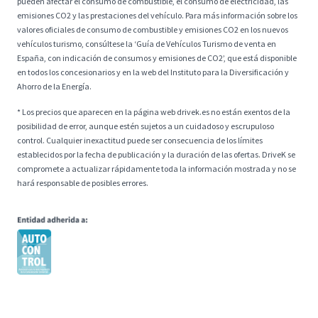
pueden afectar el consumo de combustible, el consumo de electricidad, las
emisiones CO2 y las prestaciones del vehículo. Para más información sobre los
valores oficiales de consumo de combustible y emisiones CO2 en los nuevos
vehículos turismo, consúltese la ‘Guía de Vehículos Turismo de venta en
España, con indicación de consumos y emisiones de CO2’, que está disponible
en todos los concesionarios y en la web del Instituto para la Diversificación y
Ahorro de la Energía.
* Los precios que aparecen en la página web drivek.es no están exentos de la
posibilidad de error, aunque estén sujetos a un cuidadoso y escrupuloso
control. Cualquier inexactitud puede ser consecuencia de los límites
establecidos por la fecha de publicación y la duración de las ofertas. DriveK se
compromete a actualizar rápidamente toda la información mostrada y no se
hará responsable de posibles errores.