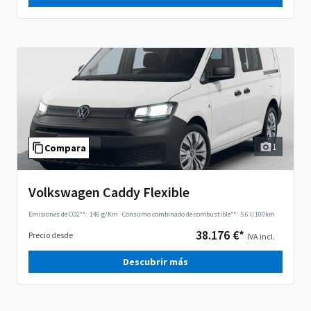
1
Compara
Volkswagen Caddy Flexible
Emisiones de CO2**:
146 g/Km
·
Consumo combinado de combustible**:
5.6 l/100km
38.176 €*
Precio desde
IVA incl.
Descubrir más