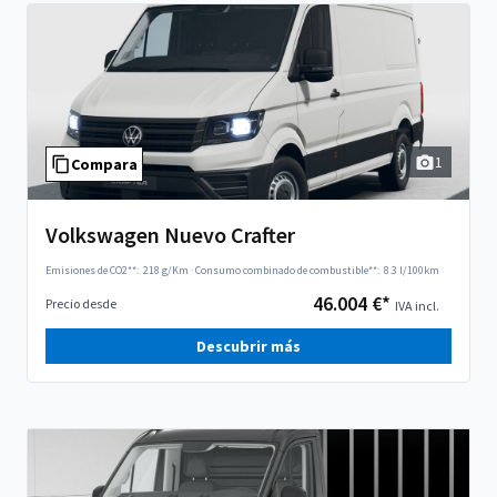
1
Compara
Volkswagen Nuevo Crafter
Emisiones de CO2**:
218 g/Km
·
Consumo combinado de combustible**:
8.3 l/100km
46.004 €*
Precio desde
IVA incl.
Descubrir más