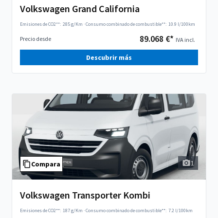
Volkswagen Grand California
Emisiones de CO2**:
285 g/Km
·
Consumo combinado de combustible**:
10.9 l/100km
89.068 €*
Precio desde
IVA incl.
Descubrir más
1
Compara
Volkswagen Transporter Kombi
Emisiones de CO2**:
187 g/Km
·
Consumo combinado de combustible**:
7.2 l/100km