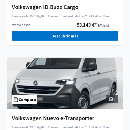
Volkswagen ID.Buzz Cargo
Emisiones de CO2**:
0 g/Km
·
Consumo combinado eléctrico**:
20.3 kWh/100km
53.143 €*
Precio desde
IVA incl.
Descubrir más
1
Compara
Volkswagen Nuevo e-Transporter
Emisiones de CO2**:
0 g/Km
·
Consumo combinado eléctrico**:
21.8 kWh/100km