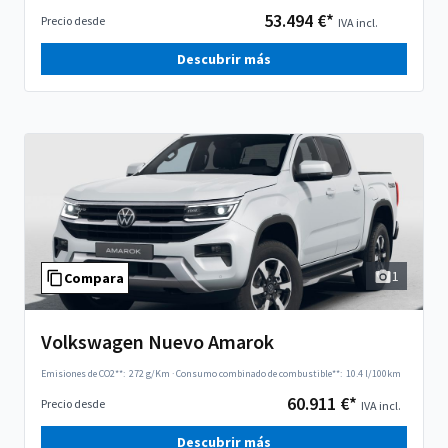
53.494 €*
Precio desde
IVA incl.
Descubrir más
1
Compara
Volkswagen Nuevo Amarok
Emisiones de CO2**:
272 g/Km
·
Consumo combinado de combustible**:
10.4 l/100km
60.911 €*
Precio desde
IVA incl.
Descubrir más