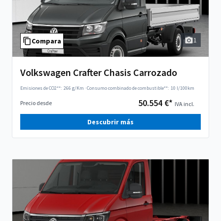
1
Compara
Volkswagen Crafter Chasis Carrozado
Emisiones de CO2**:
266 g/Km
·
Consumo combinado de combustible**:
10 l/100km
50.554 €*
Precio desde
IVA incl.
Descubrir más