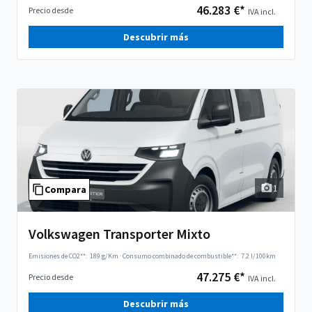
46.283 €*
Precio desde
IVA incl.
Descubrir más
1
Compara
Volkswagen Transporter Mixto
Emisiones de CO2**:
189 g/Km
·
Consumo combinado de combustible**:
7.2 l/100km
47.275 €*
Precio desde
IVA incl.
Descubrir más