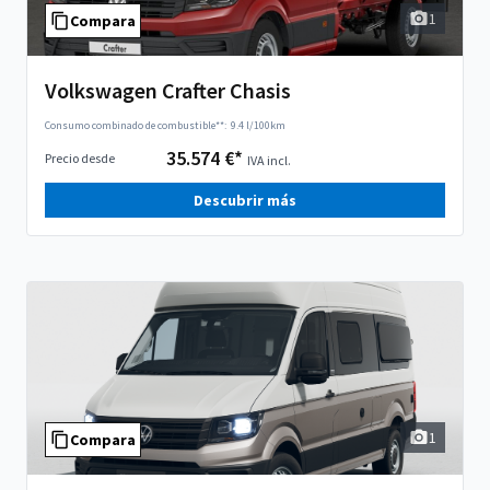
1
Compara
Volkswagen Crafter Chasis
Consumo combinado de combustible**:
9.4 l/100km
35.574 €*
Precio desde
IVA incl.
Descubrir más
1
Compara