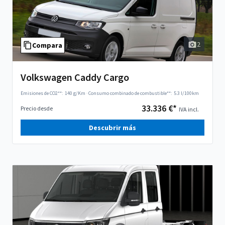
2
Compara
Volkswagen Caddy Cargo
Emisiones de CO2**:
140 g/Km
·
Consumo combinado de combustible**:
5.3 l/100km
33.336 €*
Precio desde
IVA incl.
Descubrir más