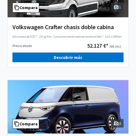
1
Compara
Volkswagen Crafter chasis doble cabina
Emisiones de CO2**:
331 g/Km
·
Consumo combinado de combustible**:
12.6 l/100km
52.127 €*
Precio desde
IVA incl.
Descubrir más
8
Compara