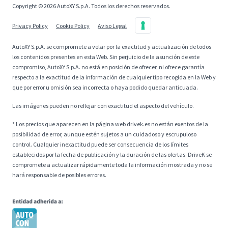
Copyright © 2026 AutoXY S.p.A. Todos los derechos reservados.
Privacy Policy
Cookie Policy
Aviso Legal
AutoXY S.p.A. se compromete a velar por la exactitud y actualización de todos
los contenidos presentes en esta Web. Sin perjuicio de la asunción de este
compromiso, AutoXY S.p.A. no está en posición de ofrecer, ni ofrece garantía
respecto a la exactitud de la información de cualquier tipo recogida en la Web y
que por error u omisión sea incorrecta o haya podido quedar anticuada.
Las imágenes pueden no reflejar con exactitud el aspecto del vehículo.
* Los precios que aparecen en la página web drivek.es no están exentos de la
posibilidad de error, aunque estén sujetos a un cuidadoso y escrupuloso
control. Cualquier inexactitud puede ser consecuencia de los límites
establecidos por la fecha de publicación y la duración de las ofertas. DriveK se
compromete a actualizar rápidamente toda la información mostrada y no se
hará responsable de posibles errores.