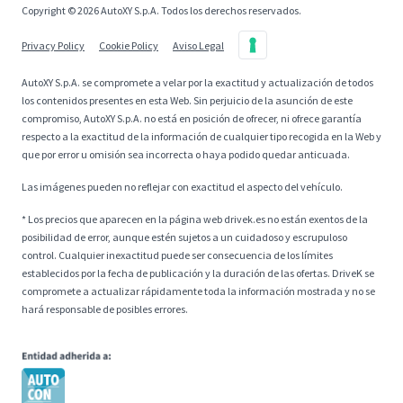
Copyright © 2026 AutoXY S.p.A. Todos los derechos reservados.
Privacy Policy
Cookie Policy
Aviso Legal
AutoXY S.p.A. se compromete a velar por la exactitud y actualización de todos
los contenidos presentes en esta Web. Sin perjuicio de la asunción de este
compromiso, AutoXY S.p.A. no está en posición de ofrecer, ni ofrece garantía
respecto a la exactitud de la información de cualquier tipo recogida en la Web y
que por error u omisión sea incorrecta o haya podido quedar anticuada.
Las imágenes pueden no reflejar con exactitud el aspecto del vehículo.
* Los precios que aparecen en la página web drivek.es no están exentos de la
posibilidad de error, aunque estén sujetos a un cuidadoso y escrupuloso
control. Cualquier inexactitud puede ser consecuencia de los límites
establecidos por la fecha de publicación y la duración de las ofertas. DriveK se
compromete a actualizar rápidamente toda la información mostrada y no se
hará responsable de posibles errores.