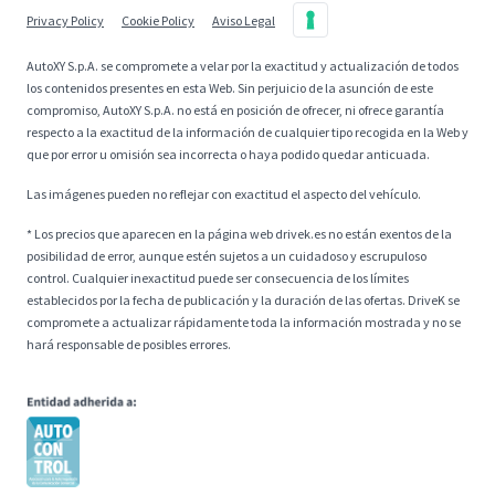
Privacy Policy
Cookie Policy
Aviso Legal
AutoXY S.p.A. se compromete a velar por la exactitud y actualización de todos
los contenidos presentes en esta Web. Sin perjuicio de la asunción de este
compromiso, AutoXY S.p.A. no está en posición de ofrecer, ni ofrece garantía
respecto a la exactitud de la información de cualquier tipo recogida en la Web y
que por error u omisión sea incorrecta o haya podido quedar anticuada.
Las imágenes pueden no reflejar con exactitud el aspecto del vehículo.
* Los precios que aparecen en la página web drivek.es no están exentos de la
posibilidad de error, aunque estén sujetos a un cuidadoso y escrupuloso
control. Cualquier inexactitud puede ser consecuencia de los límites
establecidos por la fecha de publicación y la duración de las ofertas. DriveK se
compromete a actualizar rápidamente toda la información mostrada y no se
hará responsable de posibles errores.