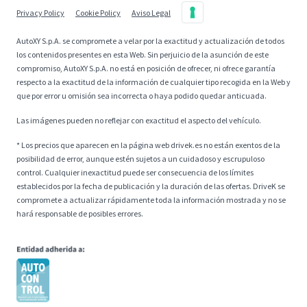
Privacy Policy
Cookie Policy
Aviso Legal
AutoXY S.p.A. se compromete a velar por la exactitud y actualización de todos
los contenidos presentes en esta Web. Sin perjuicio de la asunción de este
compromiso, AutoXY S.p.A. no está en posición de ofrecer, ni ofrece garantía
respecto a la exactitud de la información de cualquier tipo recogida en la Web y
que por error u omisión sea incorrecta o haya podido quedar anticuada.
Las imágenes pueden no reflejar con exactitud el aspecto del vehículo.
* Los precios que aparecen en la página web drivek.es no están exentos de la
posibilidad de error, aunque estén sujetos a un cuidadoso y escrupuloso
control. Cualquier inexactitud puede ser consecuencia de los límites
establecidos por la fecha de publicación y la duración de las ofertas. DriveK se
compromete a actualizar rápidamente toda la información mostrada y no se
hará responsable de posibles errores.