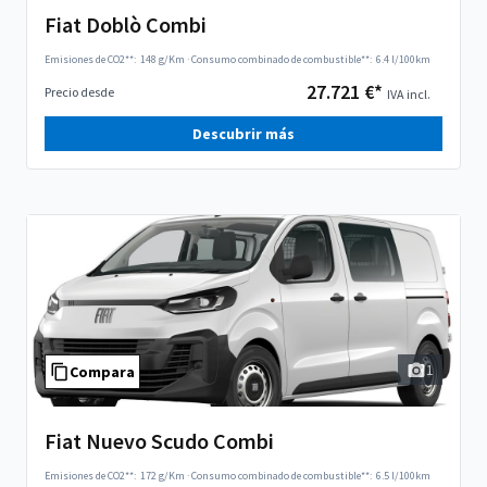
Fiat Doblò Combi
Emisiones de CO2**:
148 g/Km
·
Consumo combinado de combustible**:
6.4 l/100km
27.721 €*
Precio desde
IVA incl.
Descubrir más
1
Compara
Fiat Nuevo Scudo Combi
Emisiones de CO2**:
172 g/Km
·
Consumo combinado de combustible**:
6.5 l/100km