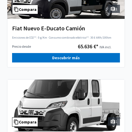
1
Compara
Fiat Nuevo E-Ducato Camión
Emisiones de CO2**:
0 g/Km
·
Consumo combinado eléctrico**:
30.6 kWh/100km
65.636 €*
Precio desde
IVA incl.
Descubrir más
1
Compara