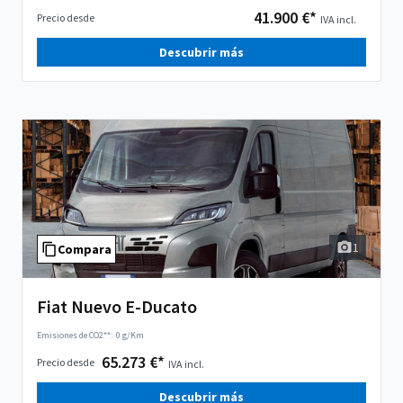
41.900 €*
Precio desde
IVA incl.
Descubrir más
1
Compara
Fiat Nuevo E-Ducato
Emisiones de CO2**:
0 g/Km
65.273 €*
Precio desde
IVA incl.
Descubrir más