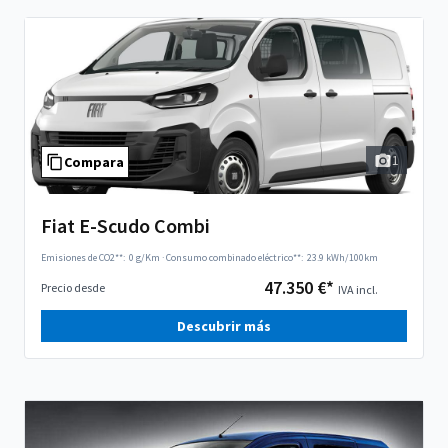
1
Compara
Fiat E-Scudo Combi
Emisiones de CO2**:
0 g/Km
·
Consumo combinado eléctrico**:
23.9 kWh/100km
47.350 €*
Precio desde
IVA incl.
Descubrir más