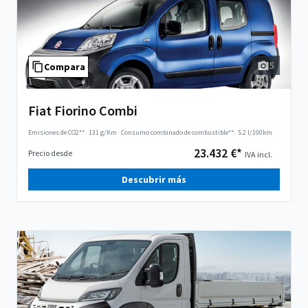
5
Compara
Fiat Fiorino Combi
Emisiones de CO2**:
131 g/Km
·
Consumo combinado de combustible**:
5.2 l/100km
23.432 €*
Precio desde
IVA incl.
Descubrir más