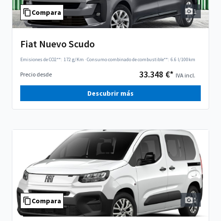
1
Compara
Fiat Nuevo Scudo
Emisiones de CO2**:
172 g/Km
·
Consumo combinado de combustible**:
6.6 l/100km
33.348 €*
Precio desde
IVA incl.
Descubrir más
1
Compara