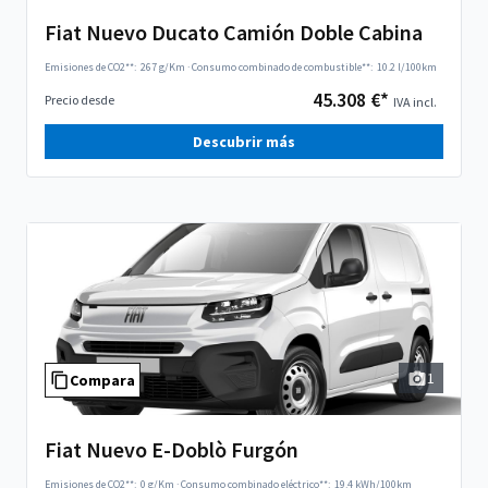
Fiat Nuevo Ducato Camión Doble Cabina
Emisiones de CO2**:
267 g/Km
·
Consumo combinado de combustible**:
10.2 l/100km
45.308 €*
Precio desde
IVA incl.
Descubrir más
1
Compara
Fiat Nuevo E-Doblò Furgón
Emisiones de CO2**:
0 g/Km
·
Consumo combinado eléctrico**:
19.4 kWh/100km