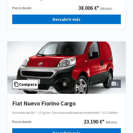
38.006 €*
Precio desde
IVA incl.
Descubrir más
2
Compara
Fiat Nuevo Fiorino Cargo
Emisiones de CO2**:
127 g/Km
·
Consumo combinado de combustible**:
5.2 l/100km
23.190 €*
Precio desde
IVA incl.
Descubrir más