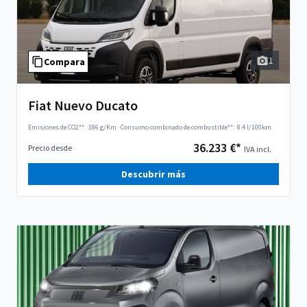
1
Compara
Fiat Nuevo Ducato
Emisiones de CO2**:
186 g/Km
·
Consumo combinado de combustible**:
8.4 l/100km
36.233 €*
Precio desde
IVA incl.
Descubrir más