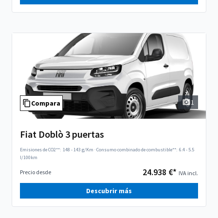
1
Compara
Fiat Doblò 3 puertas
Emisiones de CO2**:
148 - 143 g/Km
·
Consumo combinado de combustible**:
6.4 - 5.5
l/100km
24.938 €*
Precio desde
IVA incl.
Descubrir más