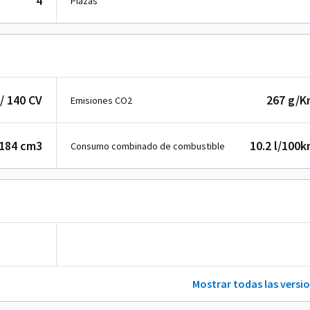
4
Plazas
/ 140 CV
267 g/K
Emisiones CO2
184 cm
3
10.2 l/100
Consumo combinado de combustible
Mostrar todas las versi