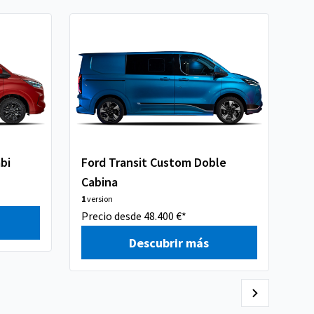
bi
Ford Transit Custom Doble
Op
Cabina
Ca
1
version
1
ve
Precio desde 48.400 €*
Pre
Descubrir más