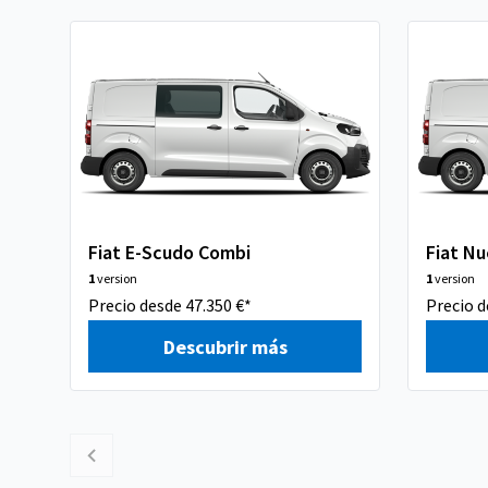
Fiat E-Scudo Combi
Fiat N
1
version
1
version
Precio desde 47.350 €*
Precio d
Descubrir más