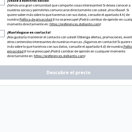
¡Únase a nuestros socios!
¡Somos una gran comunidad que comparte cosas interesantes! Si desea conocer a
nuestros socios y permitirles comunicarse directamente con usted. ¡Inscríbase!. Si
quiere saber más sobre lo que haremos con sus datos, consulte el apartado 4.h) de
nuestra
Política de privacidad
¡Y no se preocupe! ¡Podrá cambiar de opinión en cual
momento directamente en:
https://preferences.stellantis.com
!
¡Manténgase en contacto!
¡Nos gustaría mantener el contacto con usted! Obtenga ofertas, promociones, event
otros contenidos interesantes de nuestras marcas. ¡Sigamos en contacto! Si quiere 
más sobre lo que haremos con sus datos, consulte el apartado 4.d) de nuestra
Políti
privacidad
¡Y no se preocupe! ¡Podrá cambiar de opinión en cualquier momento
directamente en:
https://preferences.stellantis.com
!
Descubre el precio