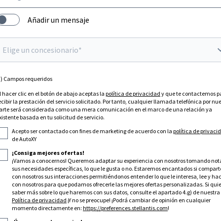
Añadir un mensaje
Elige un concesionario*
*) Campos requeridos
l hacer clic en el botón de abajo aceptas la
política de privacidad
y que te contactemos p
ecibir la prestación del servicio solicitado. Por tanto, cualquier llamada telefónica por nu
arte será considerada como una mera comunicación en el marco de una relación ya
xistente basada en tu solicitud de servicio.
Acepto ser contactado con fines de marketing de acuerdo con la
política de privaci
de AutoXY
¡Consiga mejores ofertas!
¡Vamos a conocernos! Queremos adaptar su experiencia con nosotros tomando not
sus necesidades específicas, lo que le gusta o no. Estaremos encantados si compart
con nosotros sus interacciones permitiéndonos entender lo que le interesa, lee y ha
con nosotros para que podamos ofrecerle las mejores ofertas personalizadas. Si qui
saber más sobre lo que haremos con sus datos, consulte el apartado 4.g) de nuestra
Política de privacidad
¡Y no se preocupe! ¡Podrá cambiar de opinión en cualquier
momento directamente en:
https://preferences.stellantis.com
!