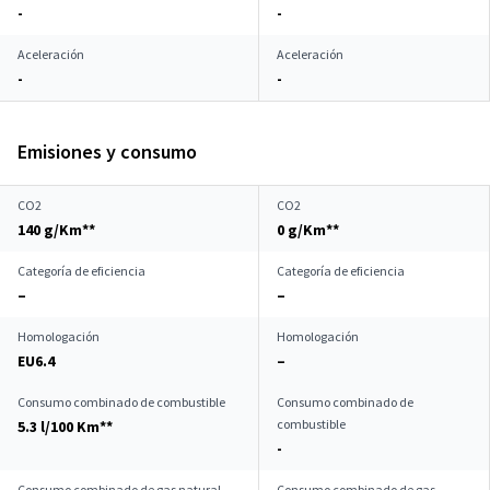
-
-
Aceleración
Aceleración
-
-
Emisiones y consumo
CO2
CO2
140 g/Km**
0 g/Km**
Categoría de eficiencia
Categoría de eficiencia
–
–
Homologación
Homologación
EU6.4
–
Consumo combinado de combustible
Consumo combinado de
combustible
5.3 l/100 Km**
-
Consumo combinado de gas natural
Consumo combinado de gas