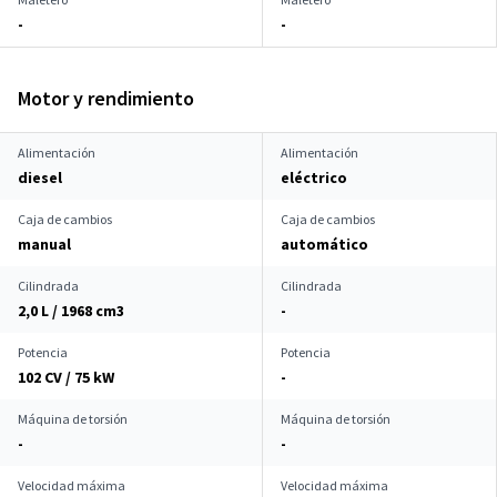
-
-
Motor y rendimiento
Alimentación
Alimentación
diesel
eléctrico
Caja de cambios
Caja de cambios
manual
automático
Cilindrada
Cilindrada
2,0 L / 1968 cm
3
-
Potencia
Potencia
102 CV / 75 kW
-
Máquina de torsión
Máquina de torsión
-
-
Velocidad máxima
Velocidad máxima