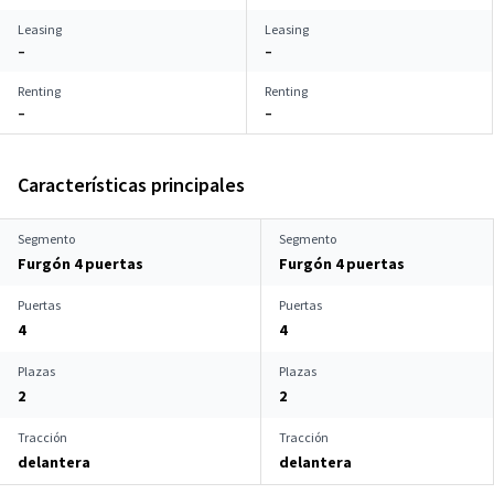
Leasing
Leasing
–
–
Renting
Renting
–
–
Características principales
Segmento
Segmento
Furgón 4 puertas
Furgón 4 puertas
Puertas
Puertas
4
4
Plazas
Plazas
2
2
Tracción
Tracción
delantera
delantera