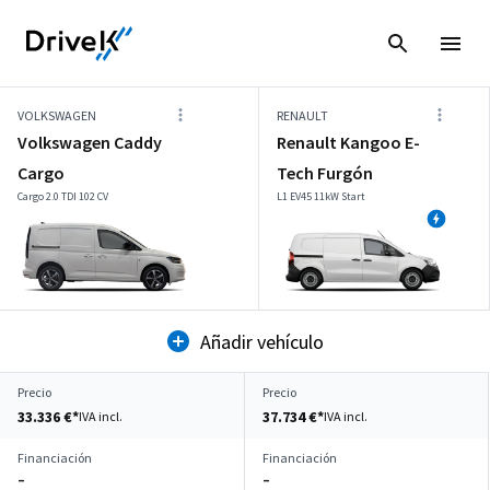
VOLKSWAGEN
RENAULT
Volkswagen Caddy
Renault Kangoo E-
Cargo
Tech Furgón
Cargo 2.0 TDI 102 CV
L1 EV45 11kW Start
Añadir vehículo
Precio
Precio
33.336 €*
37.734 €*
IVA incl.
IVA incl.
Financiación
Financiación
–
–