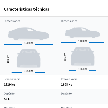
Características técnicas
Dimensiones
Dimensiones
448
cm
450
cm
cm
cm
186
185
186
cm
185
cm
Peso en vacío
Peso en vacío
1519 kg
1608 kg
Depósito
Depósito
50 L
-
Maletero
Maletero