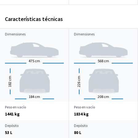
Características técnicas
Dimensiones
Dimensiones
475
cm
568
cm
cm
cm
182
226
184
cm
208
cm
Peso en vacío
Peso en vacío
1441 kg
1834 kg
Depósito
Depósito
53 L
80 L