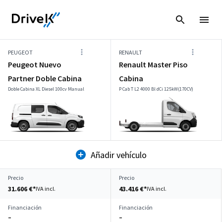
PEUGEOT
RENAULT
Peugeot Nuevo
Renault Master Piso
Partner Doble Cabina
Cabina
Doble Cabina XL Diesel 100cv Manual
P Cab T L2 4000 Bl dCi 125kW(170CV)
Añadir vehículo
Precio
Precio
31.606 €*
43.416 €*
IVA incl.
IVA incl.
Financiación
Financiación
–
–