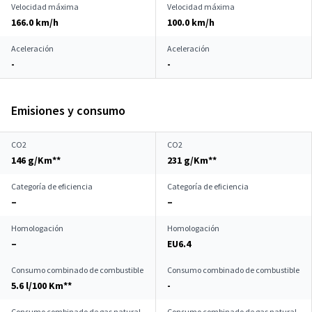
Velocidad máxima
Velocidad máxima
166.0 km/h
100.0 km/h
Aceleración
Aceleración
-
-
Emisiones y consumo
CO2
CO2
146 g/Km**
231 g/Km**
Categoría de eficiencia
Categoría de eficiencia
–
–
Homologación
Homologación
–
EU6.4
Consumo combinado de combustible
Consumo combinado de combustible
5.6 l/100 Km**
-
Consumo combinado de gas natural
Consumo combinado de gas natural