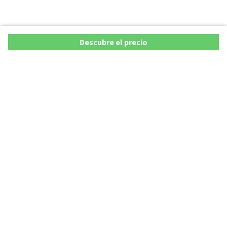
Descubre el precio
Copyright © 2026 AutoXY S.p.A. Todos los derechos reservados.
Privacy Policy
Cookie Policy
Aviso Legal
AutoXY S.p.A. se compromete a velar por la exactitud y actualización de todos