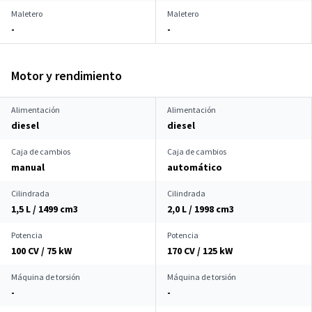
Maletero
Maletero
-
-
Motor y rendimiento
Alimentación
Alimentación
diesel
diesel
Caja de cambios
Caja de cambios
manual
automático
Cilindrada
Cilindrada
1,5 L / 1499 cm
3
2,0 L / 1998 cm
3
Potencia
Potencia
100 CV / 75 kW
170 CV / 125 kW
Máquina de torsión
Máquina de torsión
-
-