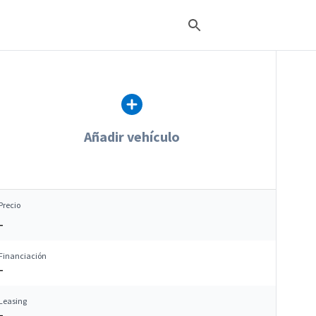
Añadir vehículo
Precio
–
Financiación
–
Leasing
–