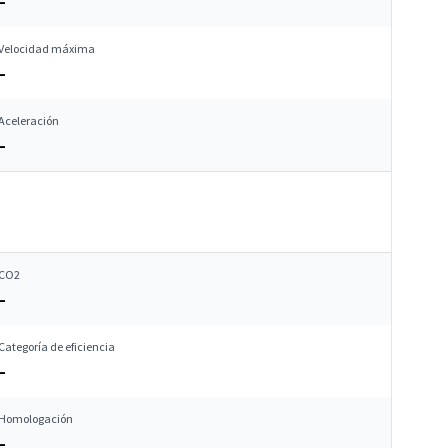
–
Velocidad máxima
–
Aceleración
–
CO2
–
Categoría de eficiencia
–
Homologación
–