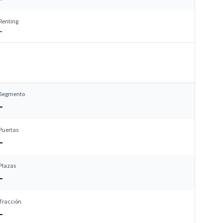
Renting
–
Segmento
–
Puertas
–
Plazas
–
Tracción
–