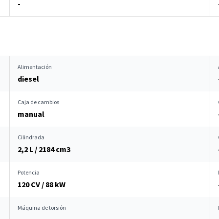
-
Alimentación
diesel
Caja de cambios
manual
Cilindrada
2,2 L / 2184 cm
3
Potencia
120 CV / 88 kW
Máquina de torsión