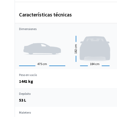
Características técnicas
Dimensiones
cm
182
475
cm
184
cm
Peso en vacío
1441 kg
Depósito
53 L
Maletero