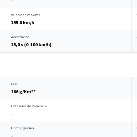
-
Velocidad máxima
155.0 km/h
Aceleración
15,0 s (0-100 km/h)
CO2
186 g/Km**
Categoría de eficiencia
–
Homologación
–