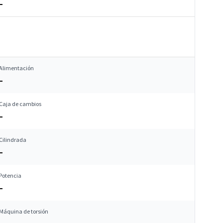
–
Alimentación
–
Caja de cambios
–
Cilindrada
–
Potencia
–
Máquina de torsión