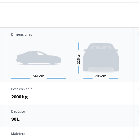
Dimensiones
cm
225
541
cm
205
cm
Peso en vacío
2000 kg
Depósito
90 L
Maletero