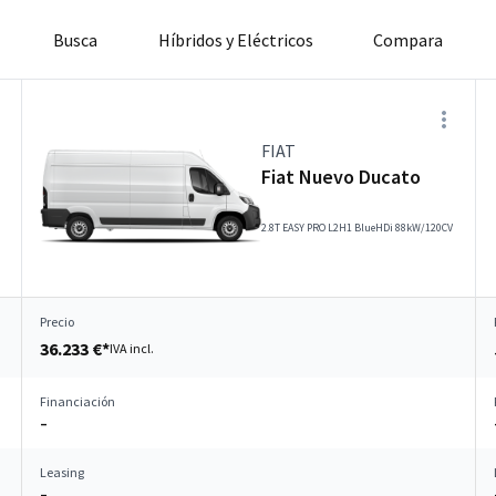
Busca
Híbridos y Eléctricos
Compara
FIAT
Fiat Nuevo Ducato
2.8T EASY PRO L2H1 BlueHDi 88kW/120CV
Precio
36.233 €*
IVA incl.
Financiación
–
Leasing
–