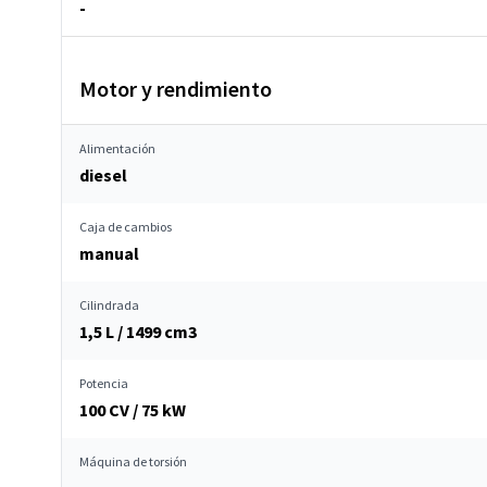
-
Motor y rendimiento
Alimentación
diesel
Caja de cambios
manual
Cilindrada
1,5 L / 1499 cm
3
Potencia
100 CV / 75 kW
Máquina de torsión