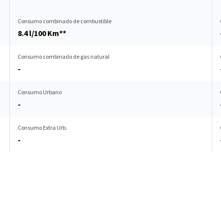
Consumo combinado de combustible
8.4 l/100 Km**
Consumo combinado de gas natural
-
Consumo Urbano
-
Consumo Extra Urb.
-