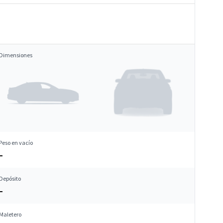
Dimensiones
Peso en vacío
–
Depósito
–
Maletero