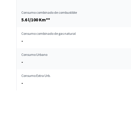
Consumo combinado de combustible
5.6 l/100 Km**
Consumo combinado de gas natural
-
Consumo Urbano
-
Consumo Extra Urb.
-