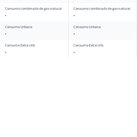
Consumo combinado de gas natural
Consumo combinado de gas natural
-
-
Consumo Urbano
Consumo Urbano
-
-
Consumo Extra Urb.
Consumo Extra Urb.
-
-