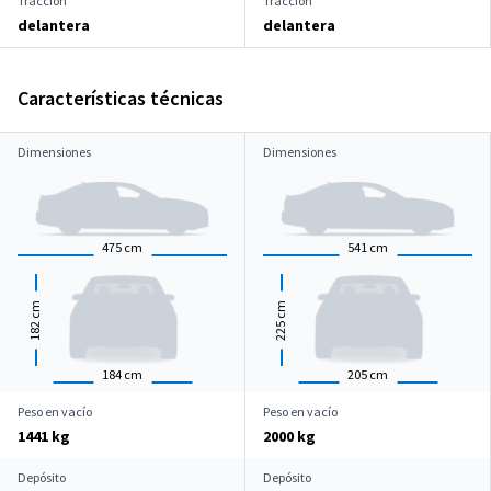
Tracción
Tracción
delantera
delantera
Características técnicas
Dimensiones
Dimensiones
475
cm
541
cm
cm
cm
182
225
184
cm
205
cm
Peso en vacío
Peso en vacío
1441 kg
2000 kg
Depósito
Depósito