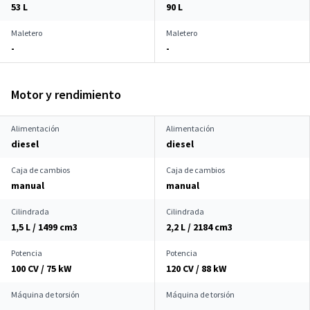
53 L
90 L
Maletero
Maletero
-
-
Motor y rendimiento
Alimentación
Alimentación
diesel
diesel
Caja de cambios
Caja de cambios
manual
manual
Cilindrada
Cilindrada
1,5 L / 1499 cm
3
2,2 L / 2184 cm
3
Potencia
Potencia
100 CV / 75 kW
120 CV / 88 kW
Máquina de torsión
Máquina de torsión