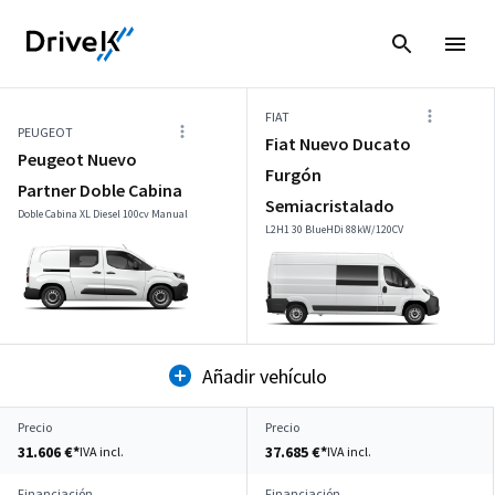
FIAT
PEUGEOT
Fiat Nuevo Ducato
Peugeot Nuevo
Furgón
Partner Doble Cabina
Semiacristalado
Doble Cabina XL Diesel 100cv Manual
L2H1 30 BlueHDi 88kW/120CV
Añadir vehículo
Precio
Precio
31.606 €*
37.685 €*
IVA incl.
IVA incl.
Financiación
Financiación