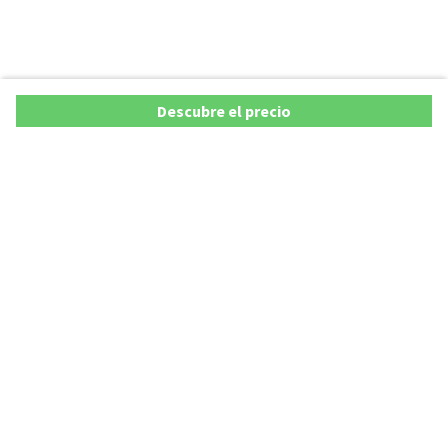
Descubre el precio
Copyright © 2026 AutoXY S.p.A. Todos los derechos reservados.
Privacy Policy
Cookie Policy
Aviso Legal