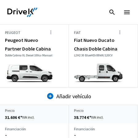
PEUGEOT
FIAT
Peugeot Nuevo
Fiat Nuevo Ducato
Partner Doble Cabina
Chasis Doble Cabina
Doble Cabina XL Diesel 100cv Manual
L2H2 30 BlueHDi 88kW/120CV
Añadir vehículo
Precio
Precio
31.606 €*
38.774 €*
IVA incl.
IVA incl.
Financiación
Financiación
–
–