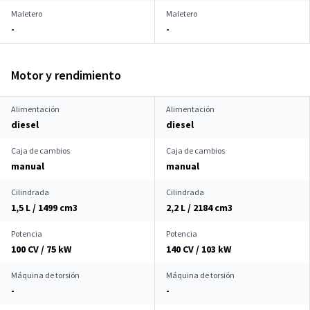
Maletero
Maletero
-
-
Motor y rendimiento
Alimentación
Alimentación
diesel
diesel
Caja de cambios
Caja de cambios
manual
manual
Cilindrada
Cilindrada
1,5 L / 1499 cm
3
2,2 L / 2184 cm
3
Potencia
Potencia
100 CV / 75 kW
140 CV / 103 kW
Máquina de torsión
Máquina de torsión
-
-