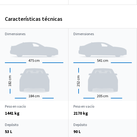
Características técnicas
Dimensiones
Dimensiones
475
cm
541
cm
cm
cm
182
252
184
cm
205
cm
Peso en vacío
Peso en vacío
1441 kg
2170 kg
Depósito
Depósito
53 L
90 L