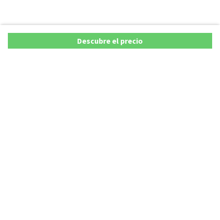
Descubre el precio
Copyright © 2026 AutoXY S.p.A. Todos los derechos reservados.
Privacy Policy
Cookie Policy
Aviso Legal
AutoXY S.p.A. se compromete a velar por la exactitud y actualización de todos