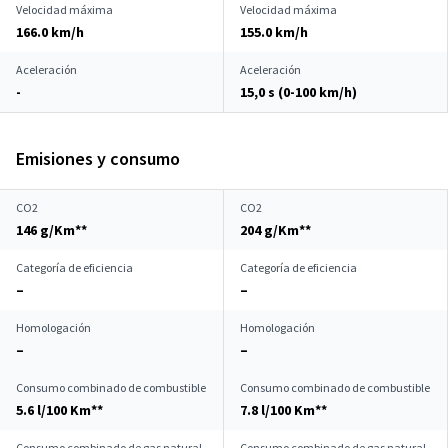
Velocidad máxima
Velocidad máxima
166.0 km/h
155.0 km/h
Aceleración
Aceleración
-
15,0 s (0-100 km/h)
Emisiones y consumo
CO2
CO2
146 g/Km**
204 g/Km**
Categoría de eficiencia
Categoría de eficiencia
–
–
Homologación
Homologación
–
–
Consumo combinado de combustible
Consumo combinado de combustible
5.6 l/100 Km**
7.8 l/100 Km**
Consumo combinado de gas natural
Consumo combinado de gas natural