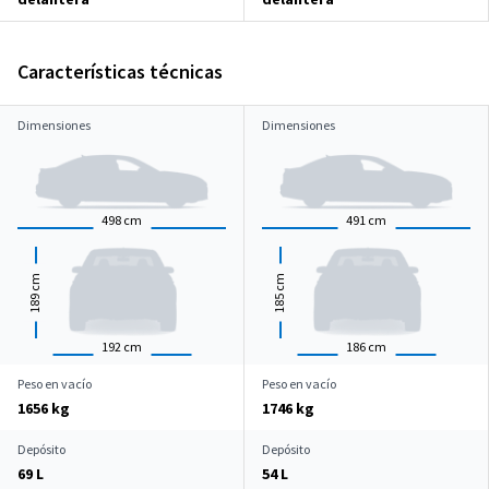
Características técnicas
Dimensiones
Dimensiones
498
cm
491
cm
cm
cm
189
185
192
cm
186
cm
Peso en vacío
Peso en vacío
1656 kg
1746 kg
Depósito
Depósito
69 L
54 L