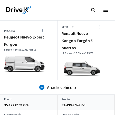
RENAULT
PEUGEOT
Renault Nuevo
Peugeot Nuevo Expert
Kangoo Furgón 5
Furgón
puertas
Furgón M Diesel 120cv Manual
L2 5 plazas 1.5 Blue dCi 95 CV
Añadir vehículo
Precio
Precio
35.122 €*
33.499 €*
IVA incl.
IVA incl.
Financiación
Financiación