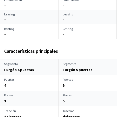
–
–
Leasing
Leasing
–
–
Renting
Renting
–
–
Características principales
Segmento
Segmento
Furgón 4 puertas
Furgón 5 puertas
Puertas
Puertas
4
5
Plazas
Plazas
3
5
Tracción
Tracción
delantera
delantera