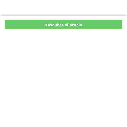
Descubre el precio
Copyright © 2026 AutoXY S.p.A. Todos los derechos reservados.
Privacy Policy
Cookie Policy
Aviso Legal
AutoXY S.p.A. se compromete a velar por la exactitud y actualización de todos