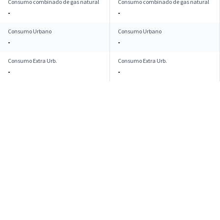
Consumo combinado de gas natural
Consumo combinado de gas natural
-
-
Consumo Urbano
Consumo Urbano
-
-
Consumo Extra Urb.
Consumo Extra Urb.
-
-