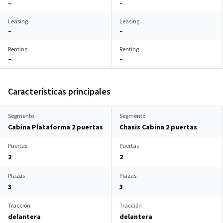
–
–
Leasing
Leasing
–
–
Renting
Renting
–
–
Características principales
Segmento
Segmento
Cabina Plataforma 2 puertas
Chasis Cabina 2 puertas
Puertas
Puertas
2
2
Plazas
Plazas
3
3
Tracción
Tracción
delantera
delantera