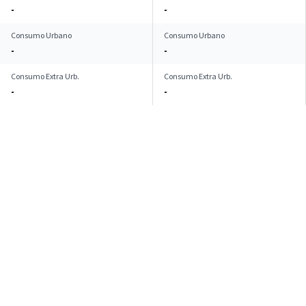
-
-
Consumo Urbano
Consumo Urbano
-
-
Consumo Extra Urb.
Consumo Extra Urb.
-
-