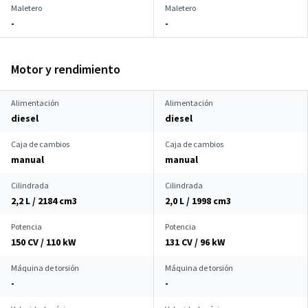
Maletero
Maletero
-
-
Motor y rendimiento
Alimentación
Alimentación
diesel
diesel
Caja de cambios
Caja de cambios
manual
manual
Cilindrada
Cilindrada
2,2 L / 2184 cm
3
2,0 L / 1998 cm
3
Potencia
Potencia
150 CV / 110 kW
131 CV / 96 kW
Máquina de torsión
Máquina de torsión
-
-