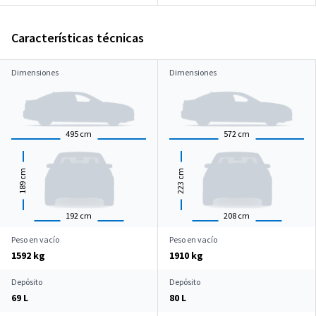
Características técnicas
Dimensiones
Dimensiones
495
cm
572
cm
cm
cm
189
223
192
cm
208
cm
Peso en vacío
Peso en vacío
1592 kg
1910 kg
Depósito
Depósito
69 L
80 L