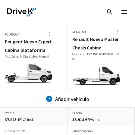
RENAULT
PEUGEOT
Renault Nuevo Master
Peugeot Nuevo Expert
Chasis Cabina
Cabina plataforma
Chasis Cab T L2 3500 RS Bl 2.0 dCi 130
Piso Cabina M Diesel 150cv Manual
CV
Añadir vehículo
Precio
Precio
37.663 €*
35.914 €*
IVA incl.
IVA incl.
Financiación
Financiación