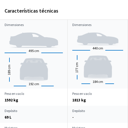
Características técnicas
Dimensiones
Dimensiones
440
cm
495
cm
cm
cm
177
189
184
cm
192
cm
Peso en vacío
Peso en vacío
1592 kg
1813 kg
Depósito
Depósito
69 L
-
Maletero
Maletero