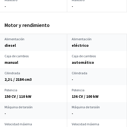
-
-
Motor y rendimiento
Alimentación
Alimentación
diesel
eléctrico
Caja de cambios
Caja de cambios
manual
automático
Cilindrada
Cilindrada
2,2 L / 2184 cm
3
-
Potencia
Potencia
150 CV / 110 kW
136 CV / 100 kW
Máquina de torsión
Máquina de torsión
-
-
Velocidad máxima
Velocidad máxima