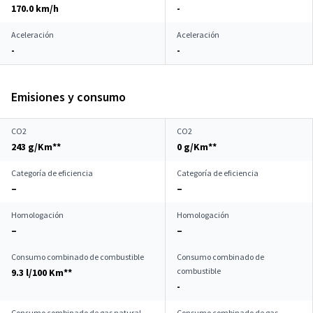
170.0 km/h
-
Aceleración
Aceleración
-
-
Emisiones y consumo
CO2
CO2
243 g/Km**
0 g/Km**
Categoría de eficiencia
Categoría de eficiencia
–
–
Homologación
Homologación
–
–
Consumo combinado de combustible
Consumo combinado de
combustible
9.3 l/100 Km**
-
Consumo combinado de gas natural
Consumo combinado de gas