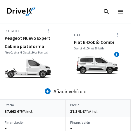
PEUGEOT
FIAT
Peugeot Nuevo Expert
Fiat E-Doblò Combi
Cabina plataforma
Combi M 100 kW 50 kWh
Piso Cabina M Diesel 150cv Manual
Añadir vehículo
Precio
Precio
37.663 €*
37.341 €*
IVA incl.
IVA incl.
Financiación
Financiación
–
–