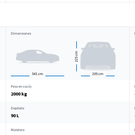
Dimensiones
cm
225
541
cm
205
cm
Peso en vacío
2000 kg
Depósito
90 L
Maletero