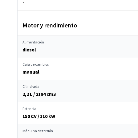
-
Motor y rendimiento
Alimentación
diesel
Caja de cambios
manual
Cilindrada
2,2 L / 2184 cm
3
Potencia
150 CV / 110 kW
Máquina de torsión