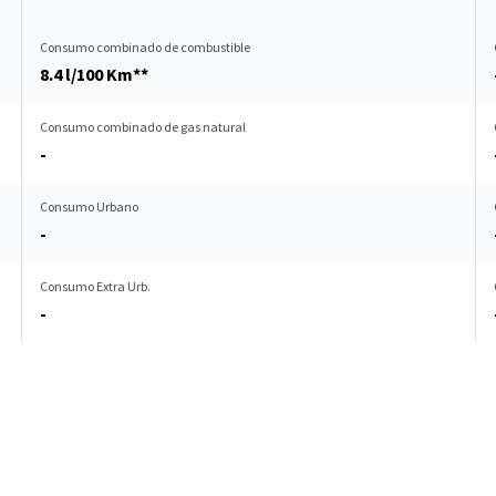
Consumo combinado de combustible
8.4 l/100 Km**
Consumo combinado de gas natural
-
Consumo Urbano
-
Consumo Extra Urb.
-