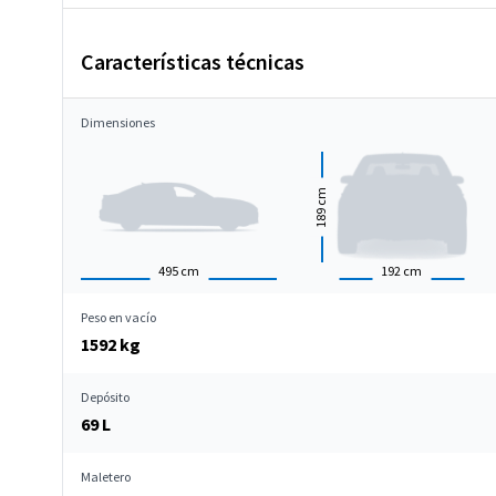
Características técnicas
Dimensiones
cm
189
495
cm
192
cm
Peso en vacío
1592 kg
Depósito
69 L
Maletero