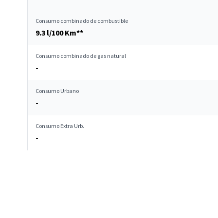
Consumo combinado de combustible
9.3 l/100 Km**
Consumo combinado de gas natural
-
Consumo Urbano
-
Consumo Extra Urb.
-