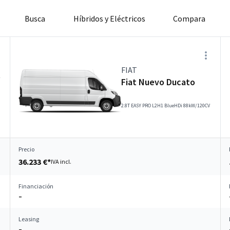
Busca
Híbridos y Eléctricos
Compara
FIAT
t
Fiat Nuevo Ducato
2.8T EASY PRO L2H1 BlueHDi 88kW/120CV
Precio
36.233 €*
IVA incl.
Financiación
–
Leasing
–