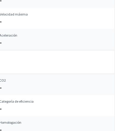
–
Velocidad máxima
–
Aceleración
–
CO2
–
Categoría de eficiencia
–
Homologación
–