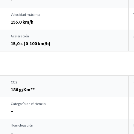
-
Velocidad máxima
155.0 km/h
Aceleración
15,0 s (0-100 km/h)
CO2
186 g/Km**
Categoría de eficiencia
–
Homologación
–