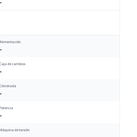
–
Alimentación
–
Caja de cambios
–
Cilindrada
–
Potencia
–
Máquina de torsión