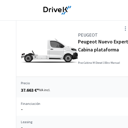
PEUGEOT
Peugeot Nuevo Exper
Cabina plataforma
Piso Cabina M Diesel 150cv Manual
Precio
37.663 €*
IVA incl.
Financiación
–
Leasing
–