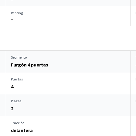
Renting
–
Segmento
Furgón 4 puertas
Puertas
4
Plazas
2
Tracción
delantera