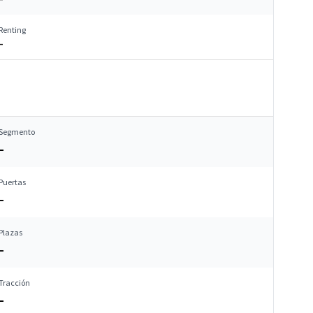
Renting
–
Segmento
–
Puertas
–
Plazas
–
Tracción
–