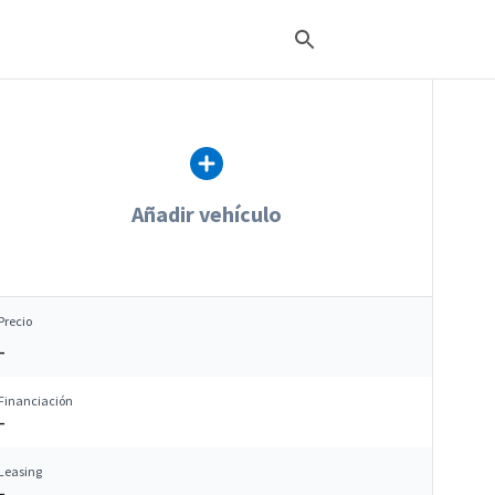
Añadir vehículo
Precio
–
Financiación
–
Leasing
–