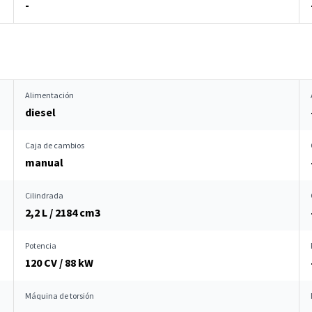
-
Alimentación
diesel
Caja de cambios
manual
Cilindrada
2,2 L / 2184 cm
3
Potencia
120 CV / 88 kW
Máquina de torsión