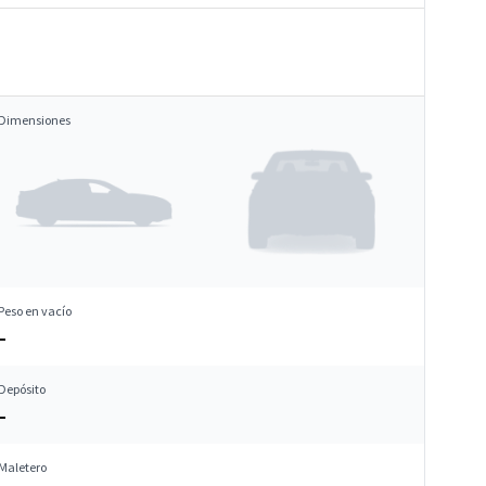
Dimensiones
Peso en vacío
–
Depósito
–
Maletero