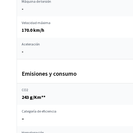
Máquina de torsión
-
Velocidad máxima
170.0 km/h
Aceleración
-
Emisiones y consumo
CO2
243 g/Km**
Categoría de eficiencia
–
Homologación