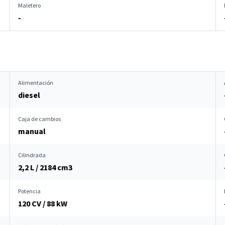
Maletero
-
Alimentación
diesel
Caja de cambios
manual
Cilindrada
2,2 L / 2184 cm
3
Potencia
120 CV / 88 kW