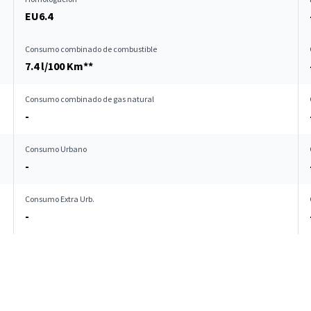
EU6.4
Consumo combinado de combustible
7.4 l/100 Km**
Consumo combinado de gas natural
-
Consumo Urbano
-
Consumo Extra Urb.
-