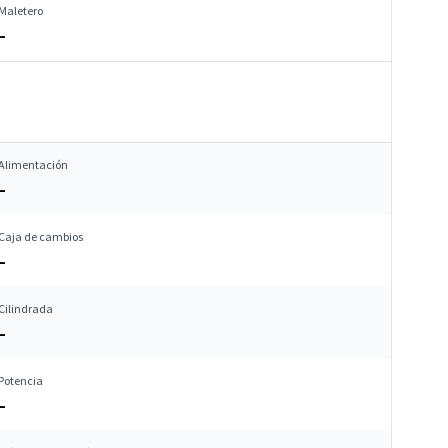
Maletero
–
Alimentación
–
Caja de cambios
–
Cilindrada
–
Potencia
–