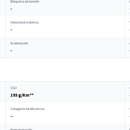
Máquina de torsión
-
Velocidad máxima
-
Aceleración
-
CO2
193 g/Km**
Categoría de eficiencia
–
Homologación