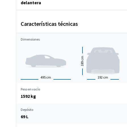
delantera
Características técnicas
Dimensiones
cm
189
495
cm
192
cm
Peso en vacío
1592 kg
Depósito
69 L