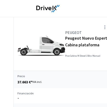
PEUGEOT
Peugeot Nuevo Exper
Cabina plataforma
Piso Cabina M Diesel 150cv Manual
Precio
37.663 €*
IVA incl.
Financiación
–