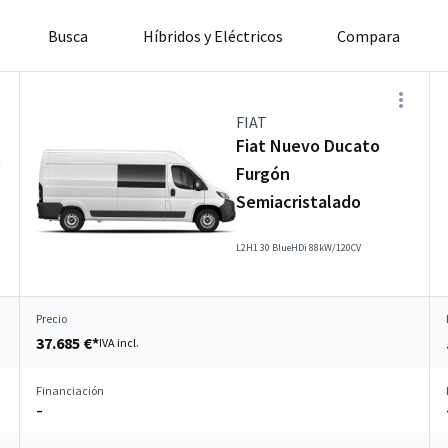
Busca
Híbridos y Eléctricos
Compara
FIAT
Fiat Nuevo Ducato
t
Furgón
Semiacristalado
L2H1 30 BlueHDi 88kW/120CV
Precio
37.685 €*
IVA incl.
Financiación
–