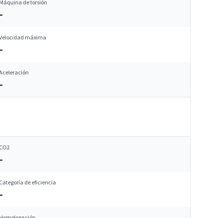
Máquina de torsión
–
Velocidad máxima
–
Aceleración
–
CO2
–
Categoría de eficiencia
–
Homologación