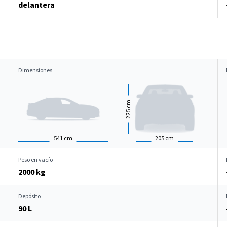
delantera
Dimensiones
cm
225
541
cm
205
cm
Peso en vacío
2000 kg
Depósito
90 L