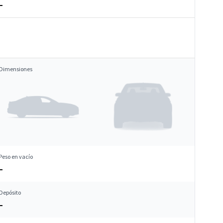
–
Dimensiones
Peso en vacío
–
Depósito
–