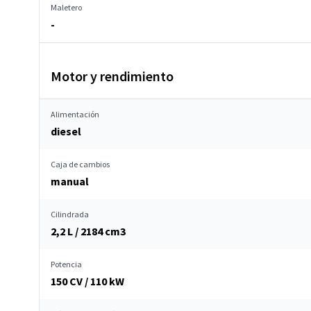
Maletero
-
Motor y rendimiento
Alimentación
diesel
Caja de cambios
manual
Cilindrada
2,2 L / 2184 cm
3
Potencia
150 CV / 110 kW