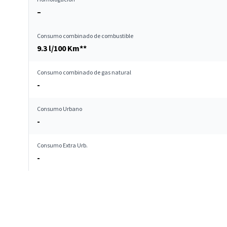
–
Consumo combinado de combustible
9.3 l/100 Km**
Consumo combinado de gas natural
-
Consumo Urbano
-
Consumo Extra Urb.
-