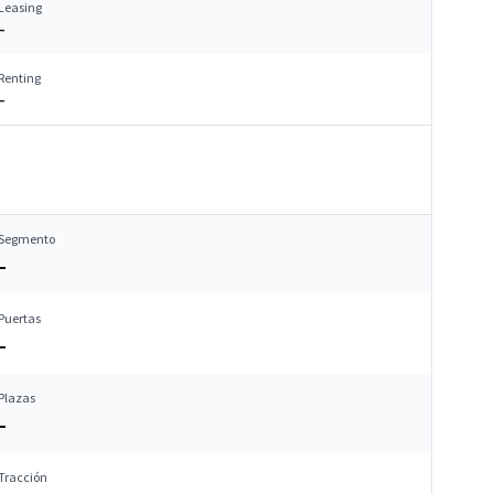
Leasing
–
Renting
–
Segmento
–
Puertas
–
Plazas
–
Tracción