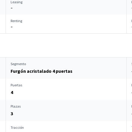
Leasing
–
Renting
–
Segmento
Furgón acristalado 4 puertas
Puertas
4
Plazas
3
Tracción