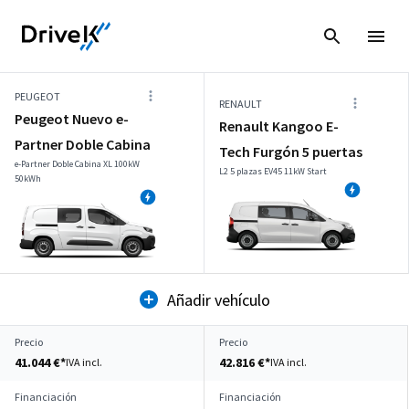
PEUGEOT
RENAULT
Peugeot Nuevo e-
Renault Kangoo E-
Partner Doble Cabina
Tech Furgón 5 puertas
e-Partner Doble Cabina XL 100kW
L2 5 plazas EV45 11kW Start
50kWh
Añadir vehículo
Precio
Precio
41.044 €*
42.816 €*
IVA incl.
IVA incl.
Financiación
Financiación