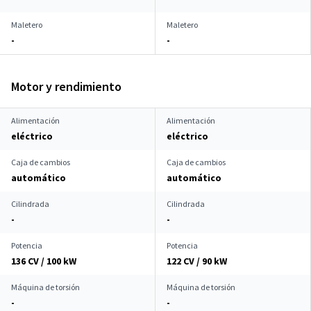
Maletero
Maletero
-
-
Motor y rendimiento
Alimentación
Alimentación
eléctrico
eléctrico
Caja de cambios
Caja de cambios
automático
automático
Cilindrada
Cilindrada
-
-
Potencia
Potencia
136 CV / 100 kW
122 CV / 90 kW
Máquina de torsión
Máquina de torsión
-
-