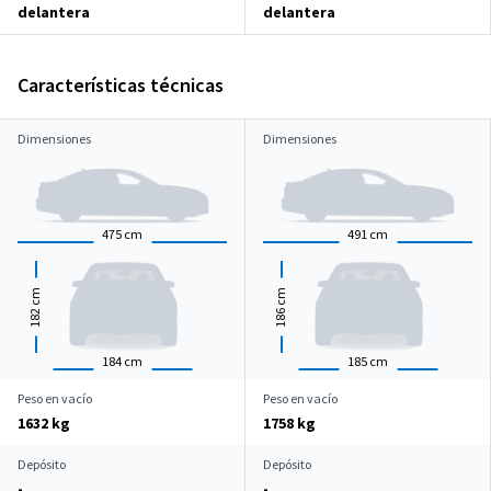
delantera
delantera
Características técnicas
Dimensiones
Dimensiones
475
cm
491
cm
cm
cm
182
186
184
cm
185
cm
Peso en vacío
Peso en vacío
1632 kg
1758 kg
Depósito
Depósito
-
-