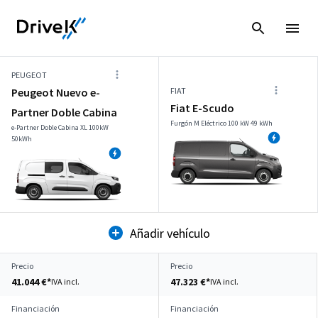
PEUGEOT
Peugeot Nuevo e-
FIAT
Fiat E-Scudo
Partner Doble Cabina
Furgón M Eléctrico 100 kW 49 kWh
e-Partner Doble Cabina XL 100kW
50kWh
Añadir vehículo
Precio
Precio
41.044 €*
47.323 €*
IVA incl.
IVA incl.
Financiación
Financiación