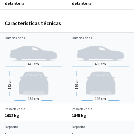
delantera
delantera
Características técnicas
Dimensiones
Dimensiones
475
cm
498
cm
cm
cm
182
189
184
cm
192
cm
Peso en vacío
Peso en vacío
1632 kg
1845 kg
Depósito
Depósito
-
-