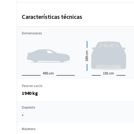
Características técnicas
Dimensiones
cm
189
495
cm
192
cm
Peso en vacío
1940 kg
Depósito
-
Maletero