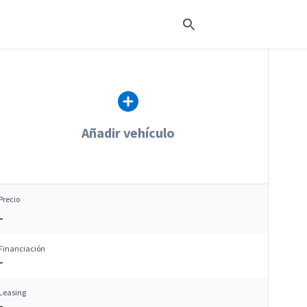
Añadir vehículo
Precio
–
Financiación
–
Leasing
–