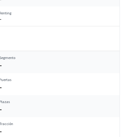
Renting
–
Segmento
–
Puertas
–
Plazas
–
Tracción
–