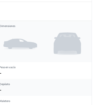
Dimensiones
Peso en vacío
–
Depósito
–
Maletero