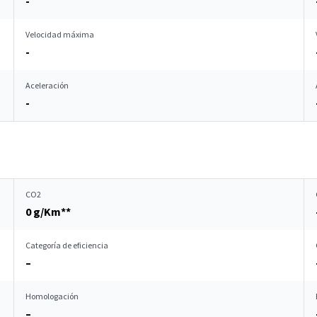
-
Velocidad máxima
-
Aceleración
-
CO2
0 g/Km**
Categoría de eficiencia
–
Homologación
–