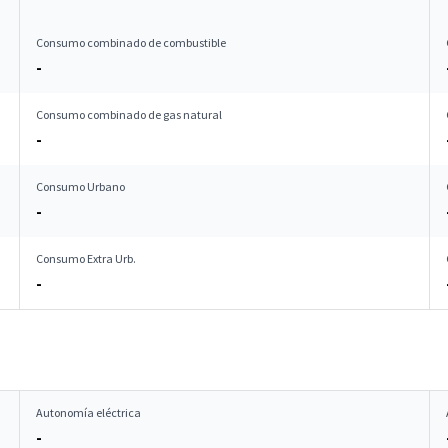
Consumo combinado de combustible
-
Consumo combinado de gas natural
-
Consumo Urbano
-
Consumo Extra Urb.
-
Autonomía eléctrica
-