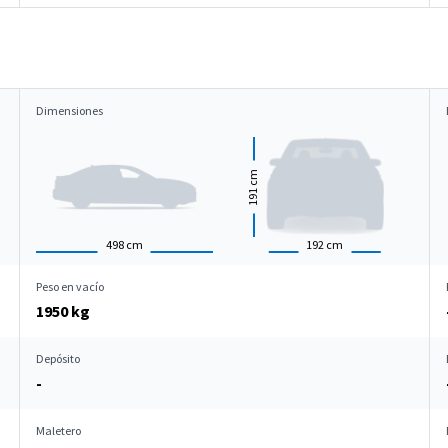
Dimensiones
cm
191
498
cm
192
cm
Peso en vacío
1950 kg
Depósito
-
Maletero