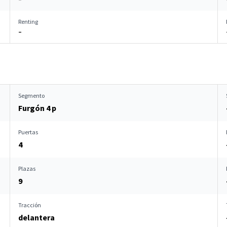
Renting
–
Segmento
Furgón 4 p
Puertas
4
Plazas
9
Tracción
delantera