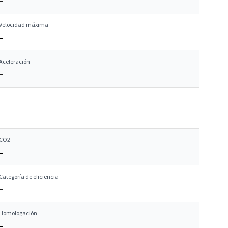
–
Velocidad máxima
–
Aceleración
–
CO2
–
Categoría de eficiencia
–
Homologación
–