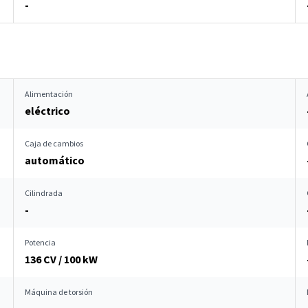
-
Alimentación
eléctrico
Caja de cambios
automático
Cilindrada
-
Potencia
136 CV / 100 kW
Máquina de torsión