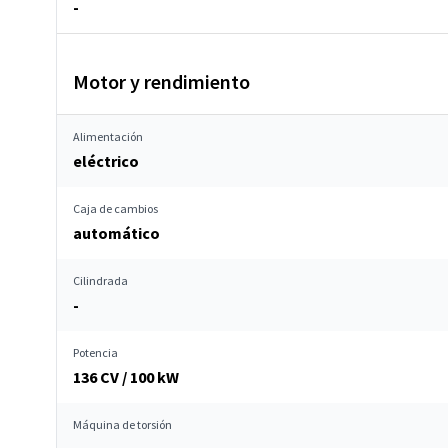
-
Motor y rendimiento
Alimentación
eléctrico
Caja de cambios
automático
Cilindrada
-
Potencia
136 CV / 100 kW
Máquina de torsión