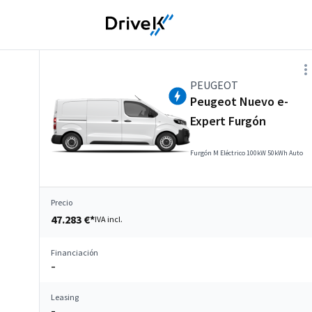
PEUGEOT
Peugeot Nuevo e-
Expert Furgón
Furgón M Eléctrico 100kW 50kWh Auto
Precio
47.283 €*
IVA incl.
Financiación
–
Leasing
–