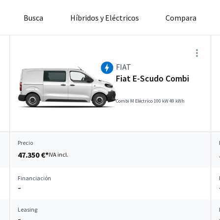
Busca
Híbridos y Eléctricos
Compara
FIAT
Fiat E-Scudo Combi
Combi M Eléctrico 100 kW 49 kWh
Precio
47.350 €*
IVA incl.
Financiación
–
Leasing
–