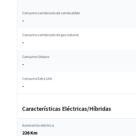
Consumo combinado de combustible
-
Consumo combinado de gas natural
-
Consumo Urbano
-
Consumo Extra Urb.
-
Características Eléctricas/Híbridas
Autonomía eléctrica
226 Km