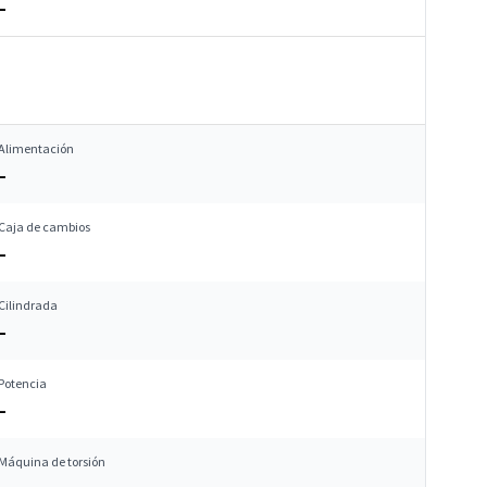
–
Alimentación
–
Caja de cambios
–
Cilindrada
–
Potencia
–
Máquina de torsión