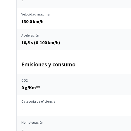
-
Velocidad máxima
130.0 km/h
Aceleración
10,5 s (0-100 km/h)
Emisiones y consumo
CO2
0 g/Km**
Categoría de eficiencia
–
Homologación
–