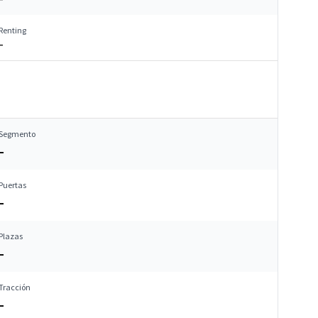
Renting
–
Segmento
–
Puertas
–
Plazas
–
Tracción
–