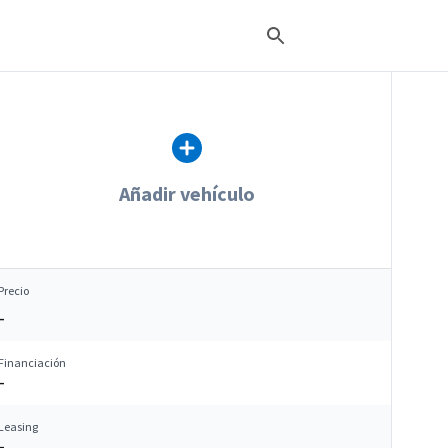
Añadir vehículo
Precio
–
Financiación
–
Leasing
–