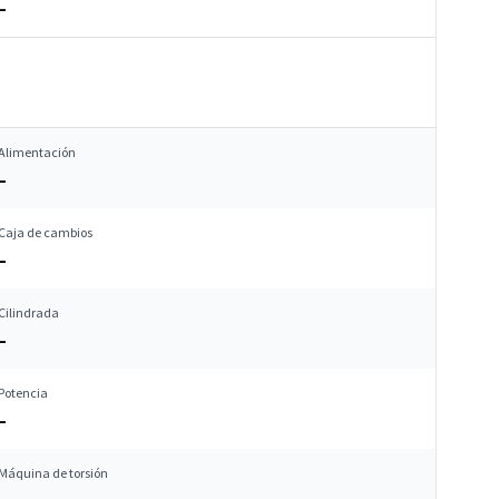
–
Alimentación
–
Caja de cambios
–
Cilindrada
–
Potencia
–
Máquina de torsión