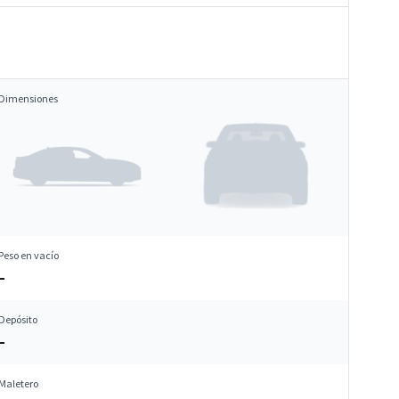
Dimensiones
Peso en vacío
–
Depósito
–
Maletero