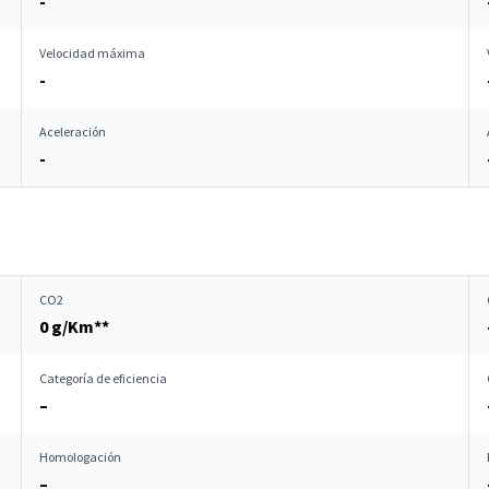
-
Velocidad máxima
-
Aceleración
-
CO2
0 g/Km**
Categoría de eficiencia
–
Homologación
–