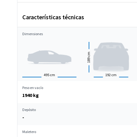
Características técnicas
Dimensiones
cm
189
495
cm
192
cm
Peso en vacío
1940 kg
Depósito
-
Maletero