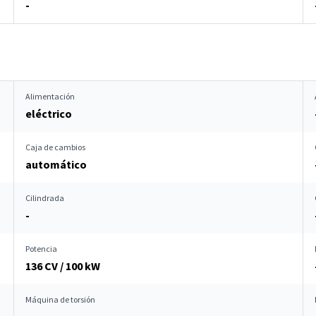
-
Alimentación
eléctrico
Caja de cambios
automático
Cilindrada
-
Potencia
136 CV / 100 kW
Máquina de torsión