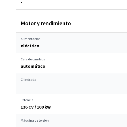
-
Motor y rendimiento
Alimentación
eléctrico
Caja de cambios
automático
Cilindrada
-
Potencia
136 CV / 100 kW
Máquina de torsión