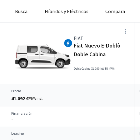
Busca
Híbridos y Eléctricos
Compara
FIAT
Fiat Nuevo E-Doblò
Doble Cabina
Doble Cabina XL 100 kW 50 kWh
Precio
41.092 €*
IVA incl.
Financiación
–
Leasing
–