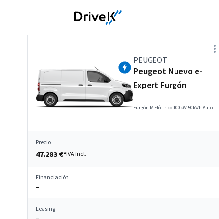
PEUGEOT
Peugeot Nuevo e-
Expert Furgón
Furgón M Eléctrico 100kW 50kWh Auto
Precio
47.283 €*
IVA incl.
Financiación
–
Leasing
–