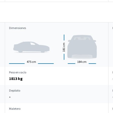
Dimensiones
cm
181
475
cm
184
cm
Peso en vacío
1813 kg
Depósito
-
Maletero