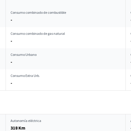
Consumo combinado de combustible
-
Consumo combinado de gas natural
-
Consumo Urbano
-
Consumo Extra Urb.
-
Autonomía eléctrica
318 Km