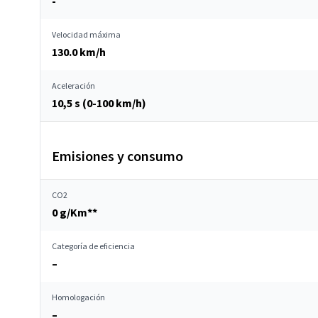
-
Velocidad máxima
130.0 km/h
Aceleración
10,5 s (0-100 km/h)
Emisiones y consumo
CO2
0 g/Km**
Categoría de eficiencia
–
Homologación
–