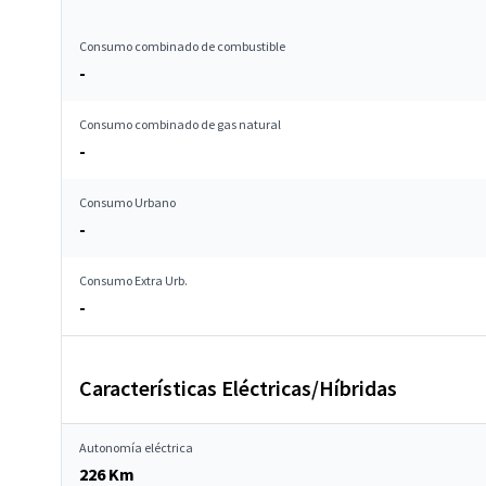
Consumo combinado de combustible
-
Consumo combinado de gas natural
-
Consumo Urbano
-
Consumo Extra Urb.
-
Características Eléctricas/Híbridas
Autonomía eléctrica
226 Km