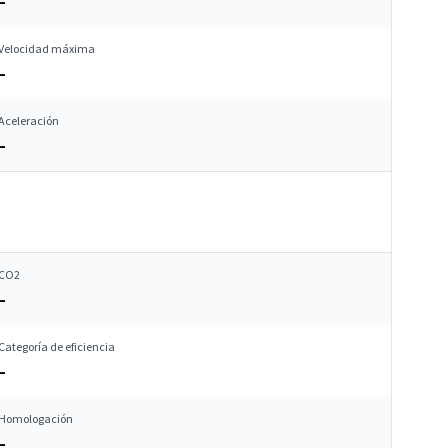
–
Velocidad máxima
–
Aceleración
–
CO2
–
Categoría de eficiencia
–
Homologación
–