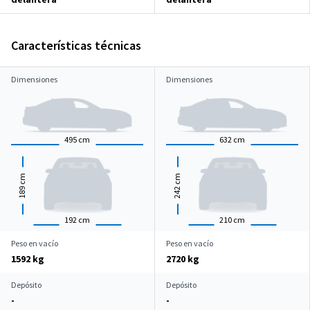
Características técnicas
Dimensiones
Dimensiones
495
cm
632
cm
cm
cm
189
242
192
cm
210
cm
Peso en vacío
Peso en vacío
1592 kg
2720 kg
Depósito
Depósito
-
-