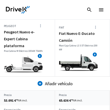
PEUGEOT
FIAT
Peugeot Nuevo e-
Fiat Nuevo E-Ducato
Expert Cabina
Camión
plataforma
Maxi Caja Cabina L3 3.5T Eléctrico 200
kW
Piso Cabina M Eléctrico 100kW 75kWh
Añadir vehículo
Precio
Precio
53.091 €*
65.636 €*
IVA incl.
IVA incl.
Financiación
Financiación