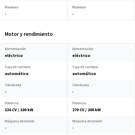
Maletero
Maletero
-
-
Motor y rendimiento
Alimentación
Alimentación
eléctrico
eléctrico
Caja de cambios
Caja de cambios
automático
automático
Cilindrada
Cilindrada
-
-
Potencia
Potencia
136 CV / 100 kW
270 CV / 200 kW
Máquina de torsión
Máquina de torsión
-
-