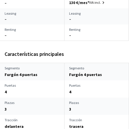
130 €/mes*
IVA incl.
–
Leasing
Leasing
–
–
Renting
Renting
–
–
Características principales
Segmento
Segmento
Furgón 4 puertas
Furgón 4 puertas
Puertas
Puertas
4
4
Plazas
Plazas
3
3
Tracción
Tracción
delantera
trasera