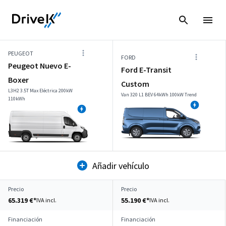
PEUGEOT
FORD
Peugeot Nuevo E-
Ford E-Transit
Boxer
Custom
L3H2 3.5T Max Eléctrica 200kW
Van 320 L1 BEV 64kWh 100kW Trend
110kWh
Añadir vehículo
Precio
Precio
65.319 €*
55.190 €*
IVA incl.
IVA incl.
Financiación
Financiación