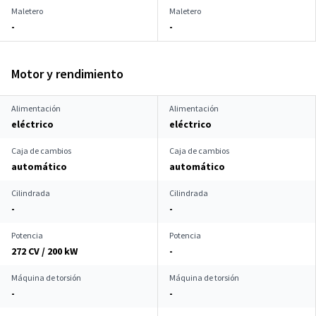
Maletero
Maletero
-
-
Motor y rendimiento
Alimentación
Alimentación
eléctrico
eléctrico
Caja de cambios
Caja de cambios
automático
automático
Cilindrada
Cilindrada
-
-
Potencia
Potencia
272 CV / 200 kW
-
Máquina de torsión
Máquina de torsión
-
-