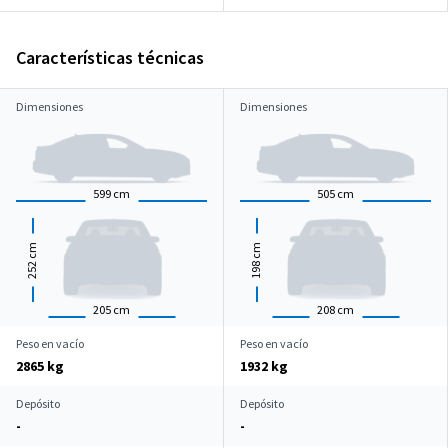
Características técnicas
Dimensiones
Dimensiones
599
cm
505
cm
cm
cm
252
198
205
cm
208
cm
Peso en vacío
Peso en vacío
2865 kg
1932 kg
Depósito
Depósito
-
-