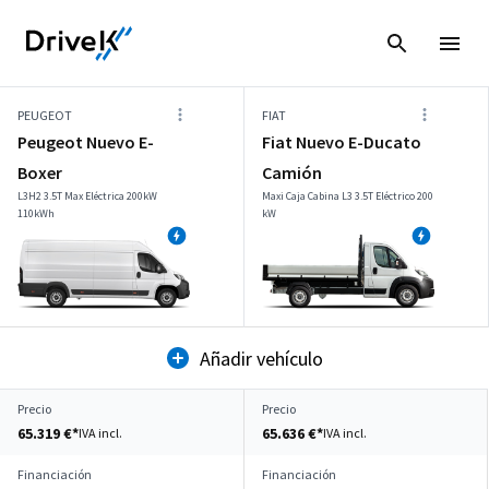
PEUGEOT
FIAT
Peugeot Nuevo E-
Fiat Nuevo E-Ducato
Boxer
Camión
L3H2 3.5T Max Eléctrica 200kW
Maxi Caja Cabina L3 3.5T Eléctrico 200
110kWh
kW
Añadir vehículo
Precio
Precio
65.319 €*
65.636 €*
IVA incl.
IVA incl.
Financiación
Financiación