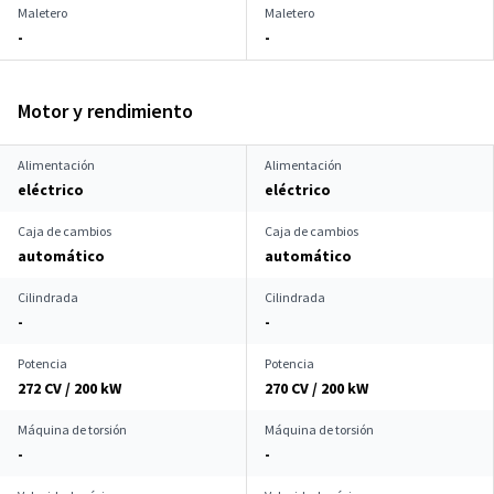
Maletero
Maletero
-
-
Motor y rendimiento
Alimentación
Alimentación
eléctrico
eléctrico
Caja de cambios
Caja de cambios
automático
automático
Cilindrada
Cilindrada
-
-
Potencia
Potencia
272 CV / 200 kW
270 CV / 200 kW
Máquina de torsión
Máquina de torsión
-
-