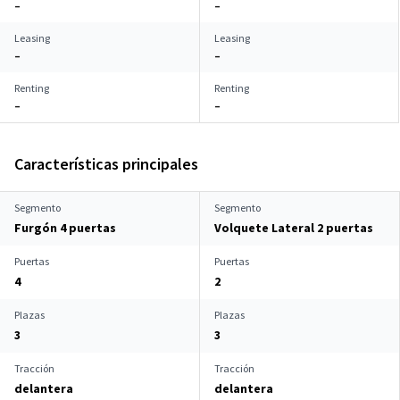
–
–
Leasing
Leasing
–
–
Renting
Renting
–
–
Características principales
Segmento
Segmento
Furgón 4 puertas
Volquete Lateral 2 puertas
Puertas
Puertas
4
2
Plazas
Plazas
3
3
Tracción
Tracción
delantera
delantera