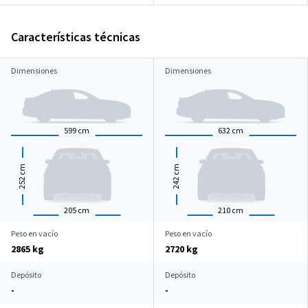
Características técnicas
Dimensiones
Dimensiones
599
cm
632
cm
cm
cm
252
242
205
cm
210
cm
Peso en vacío
Peso en vacío
2865 kg
2720 kg
Depósito
Depósito
-
-