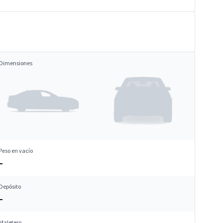
Dimensiones
Peso en vacío
–
Depósito
–
Maletero