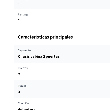
–
Renting
–
Características principales
Segmento
Chasis cabina 2 puertas
Puertas
2
Plazas
3
Tracción
delantera