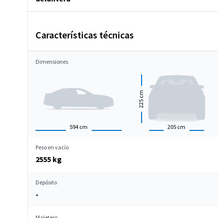
Características técnicas
Dimensiones
cm
225
594
cm
205
cm
Peso en vacío
2555 kg
Depósito
-
Maletero