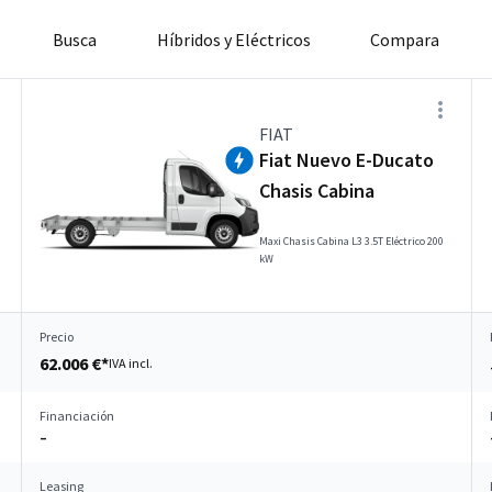
Busca
Híbridos y Eléctricos
Compara
FIAT
Fiat Nuevo E-Ducato
Chasis Cabina
Maxi Chasis Cabina L3 3.5T Eléctrico 200
kW
Precio
62.006 €*
IVA incl.
Financiación
–
Leasing