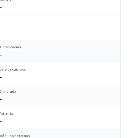
–
Alimentación
–
Caja de cambios
–
Cilindrada
–
Potencia
–
Máquina de torsión