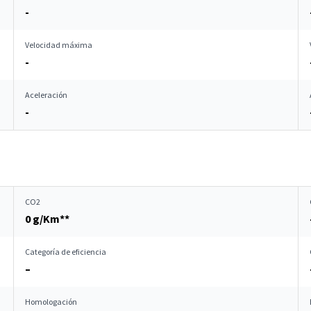
-
Velocidad máxima
-
Aceleración
-
CO2
0 g/Km**
Categoría de eficiencia
–
Homologación