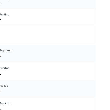
–
Renting
–
Segmento
–
Puertas
–
Plazas
–
Tracción
–