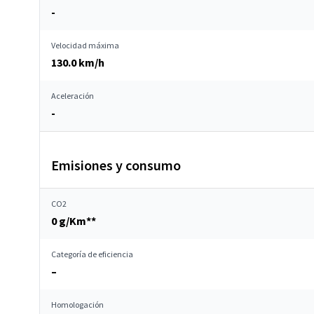
-
Velocidad máxima
130.0 km/h
Aceleración
-
Emisiones y consumo
CO2
0 g/Km**
Categoría de eficiencia
–
Homologación