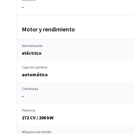
-
Motor y rendimiento
Alimentación
eléctrico
Caja de cambios
automático
Cilindrada
-
Potencia
272 CV / 200 kW
Máquina de torsión