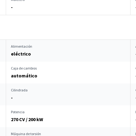
-
Alimentación
eléctrico
Caja de cambios
automático
Cilindrada
-
Potencia
270 CV / 200 kW
Máquina de torsión