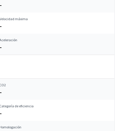
–
Velocidad máxima
–
Aceleración
–
CO2
–
Categoría de eficiencia
–
Homologación