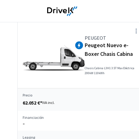
PEUGEOT
Peugeot Nuevo e-
Boxer Chasis Cabina
Chasis Cabina L3H1 3.5T Max Eléctrica
200kW 110kWh
Precio
62.052 €*
IVA incl.
Financiación
–
Leasing