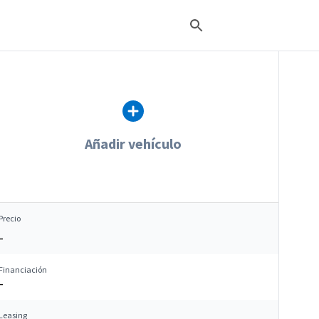
Añadir vehículo
Precio
–
Financiación
–
Leasing