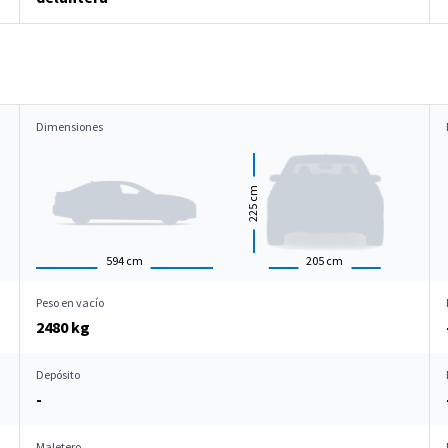
Dimensiones
cm
225
594
cm
205
cm
Peso en vacío
2480 kg
Depósito
-
Maletero