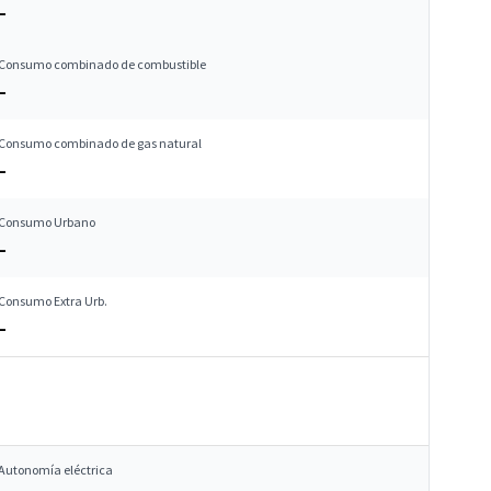
–
Consumo combinado de combustible
–
Consumo combinado de gas natural
–
Consumo Urbano
–
Consumo Extra Urb.
–
Autonomía eléctrica