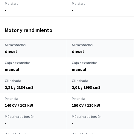
Maletero
Maletero
-
-
Motor y rendimiento
Alimentación
Alimentación
diesel
diesel
Caja de cambios
Caja de cambios
manual
manual
Cilindrada
Cilindrada
2,2 L / 2184 cm
3
2,0 L / 1998 cm
3
Potencia
Potencia
140 CV / 103 kW
150 CV / 110 kW
Máquina de torsión
Máquina de torsión
-
-