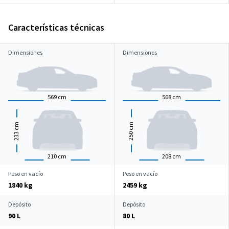
Características técnicas
Dimensiones
Dimensiones
569
cm
568
cm
cm
cm
233
250
210
cm
208
cm
Peso en vacío
Peso en vacío
1840 kg
2459 kg
Depósito
Depósito
90 L
80 L