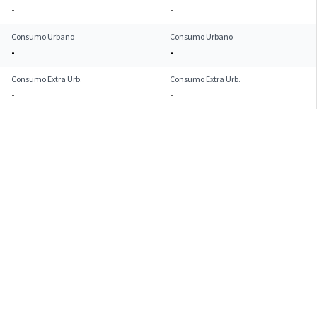
-
-
Consumo Urbano
Consumo Urbano
-
-
Consumo Extra Urb.
Consumo Extra Urb.
-
-