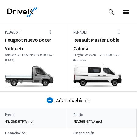
PEUGEOT
RENAULT
Peugeot Nuevo Boxer
Renault Master Doble
Volquete
Cabina
Volquete L2H1 3.5T Max Diesel 103kW
Furgón Doble Cab T L2H2 3500 Bl 2.0
(140CV)
dCi 150 CV
Añadir vehículo
Precio
Precio
47.253 €*
47.269 €*
IVA incl.
IVA incl.
Financiación
Financiación