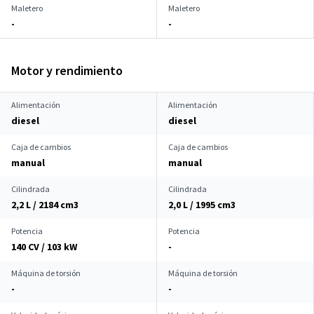
Maletero
Maletero
-
-
Motor y rendimiento
Alimentación
Alimentación
diesel
diesel
Caja de cambios
Caja de cambios
manual
manual
Cilindrada
Cilindrada
2,2 L / 2184 cm
3
2,0 L / 1995 cm
3
Potencia
Potencia
140 CV / 103 kW
-
Máquina de torsión
Máquina de torsión
-
-