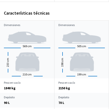
Características técnicas
Dimensiones
Dimensiones
569
cm
505
cm
cm
cm
233
198
210
cm
199
cm
Peso en vacío
Peso en vacío
1840 kg
2150 kg
Depósito
Depósito
90 L
70 L