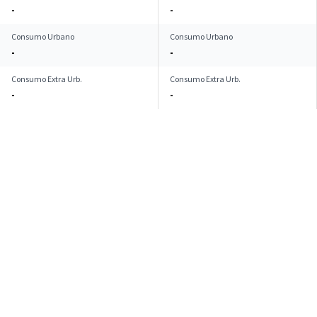
-
-
Consumo Urbano
Consumo Urbano
-
-
Consumo Extra Urb.
Consumo Extra Urb.
-
-