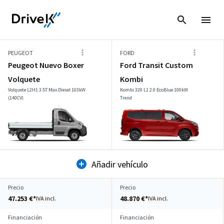
PEUGEOT
FORD
Peugeot Nuevo Boxer
Ford Transit Custom
Volquete
Kombi
Volquete L2H1 3.5T Max Diesel 103kW
Kombi 320 L1 2.0 EcoBlue 100kW
(140CV)
Trend
Añadir vehículo
Precio
Precio
47.253 €*
48.870 €*
IVA incl.
IVA incl.
Financiación
Financiación