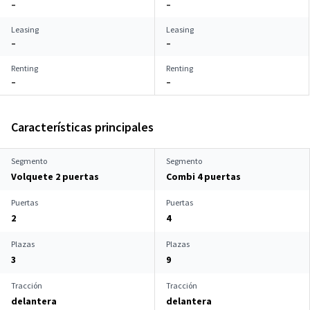
–
–
Leasing
Leasing
–
–
Renting
Renting
–
–
Características principales
Segmento
Segmento
Volquete 2 puertas
Combi 4 puertas
Puertas
Puertas
2
4
Plazas
Plazas
3
9
Tracción
Tracción
delantera
delantera