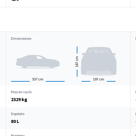
Dimensiones
cm
187
537
cm
197
cm
Peso en vacío
2329 kg
Depósito
80 L
Maletero