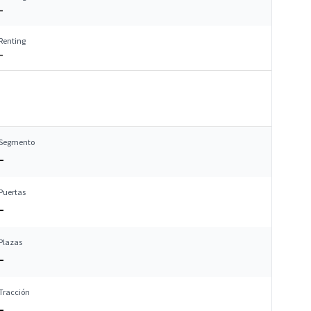
–
Renting
–
Segmento
–
Puertas
–
Plazas
–
Tracción
–