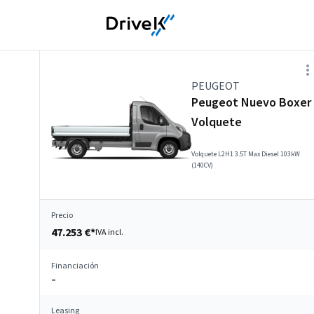
PEUGEOT
Peugeot Nuevo Boxer
Volquete
Volquete L2H1 3.5T Max Diesel 103kW
(140CV)
Precio
47.253 €*
IVA incl.
Financiación
–
Leasing