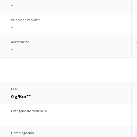
-
Velocidad máxima
-
Aceleración
-
CO2
0 g/Km**
Categoría de eficiencia
–
Homologación