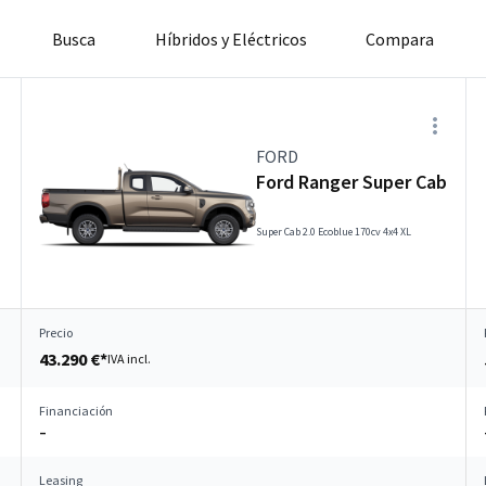
Busca
Híbridos y Eléctricos
Compara
FORD
Ford Ranger Super Cab
Super Cab 2.0 Ecoblue 170cv 4x4 XL
Precio
43.290 €*
IVA incl.
Financiación
–
Leasing