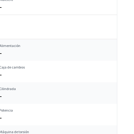
–
Alimentación
–
Caja de cambios
–
Cilindrada
–
Potencia
–
Máquina de torsión