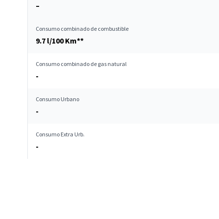
–
Consumo combinado de combustible
9.7 l/100 Km**
Consumo combinado de gas natural
-
Consumo Urbano
-
Consumo Extra Urb.
-