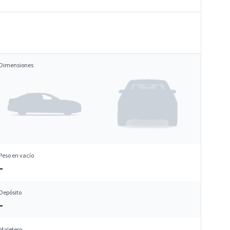
Dimensiones
Peso en vacío
–
Depósito
–
Maletero