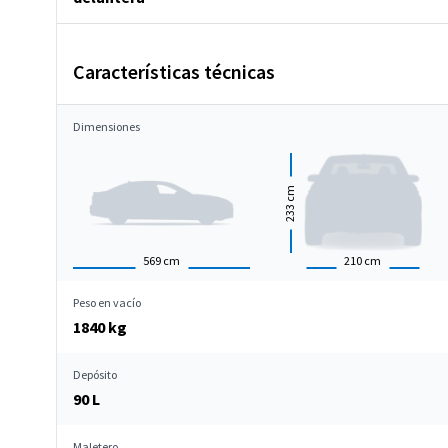
Características técnicas
Dimensiones
cm
233
569
cm
210
cm
Peso en vacío
1840 kg
Depósito
90 L
Maletero