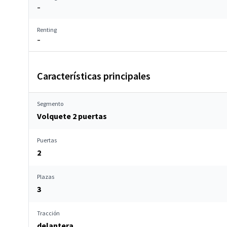
–
Renting
–
Características principales
Segmento
Volquete 2 puertas
Puertas
2
Plazas
3
Tracción
delantera