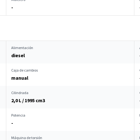
-
Alimentación
diesel
Caja de cambios
manual
Cilindrada
2,0 L / 1995 cm
3
Potencia
-
Máquina de torsión