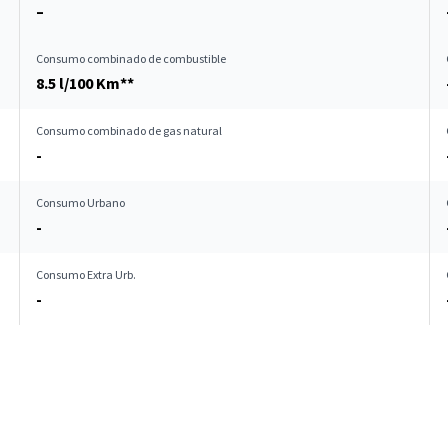
–
Consumo combinado de combustible
8.5 l/100 Km**
Consumo combinado de gas natural
-
Consumo Urbano
-
Consumo Extra Urb.
-