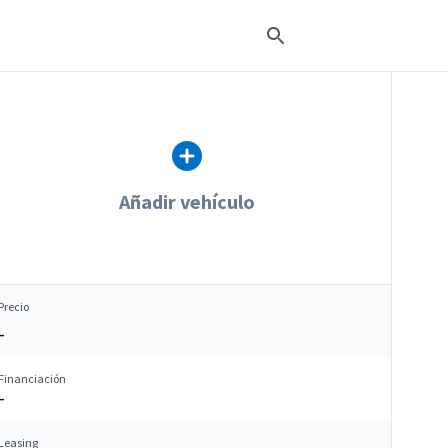
Añadir vehículo
Precio
–
Financiación
–
Leasing