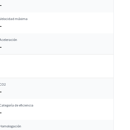
–
Velocidad máxima
–
Aceleración
–
CO2
–
Categoría de eficiencia
–
Homologación