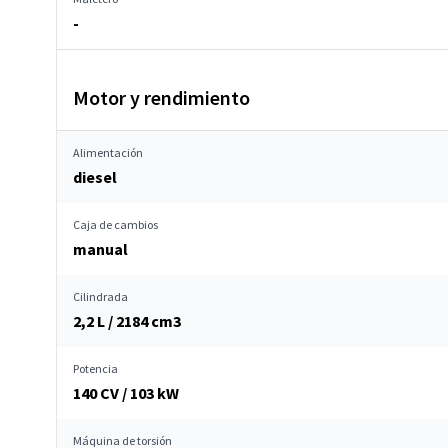
-
Motor y rendimiento
Alimentación
diesel
Caja de cambios
manual
Cilindrada
2,2 L / 2184 cm
3
Potencia
140 CV / 103 kW
Máquina de torsión