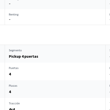
–
Renting
–
Segmento
Pickup 4 puertas
Puertas
4
Plazas
4
Tracción
4x4