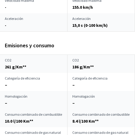
Velocidad máxima
Velocidad máxima
-
155.0 km/h
Aceleración
Aceleración
-
15,0 s (0-100 km/h)
Emisiones y consumo
CO2
CO2
261 g/Km**
186 g/Km**
Categoría de eficiencia
Categoría de eficiencia
–
–
Homologación
Homologación
–
–
Consumo combinado de combustible
Consumo combinado de combustible
10.0 l/100 Km**
8.4 l/100 Km**
Consumo combinado de gas natural
Consumo combinado de gas natural