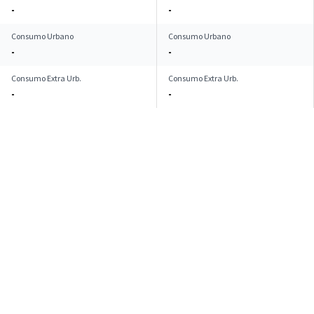
-
-
Consumo Urbano
Consumo Urbano
-
-
Consumo Extra Urb.
Consumo Extra Urb.
-
-