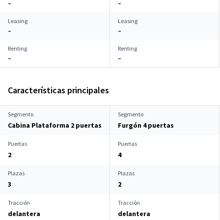
–
–
Leasing
Leasing
–
–
Renting
Renting
–
–
Características principales
Segmento
Segmento
Cabina Plataforma 2 puertas
Furgón 4 puertas
Puertas
Puertas
2
4
Plazas
Plazas
3
2
Tracción
Tracción
delantera
delantera