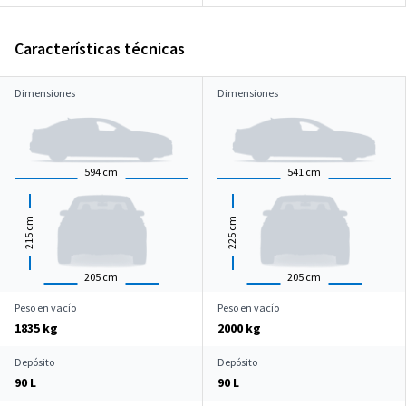
Características técnicas
Dimensiones
Dimensiones
594
cm
541
cm
cm
cm
215
225
205
cm
205
cm
Peso en vacío
Peso en vacío
1835 kg
2000 kg
Depósito
Depósito
90 L
90 L