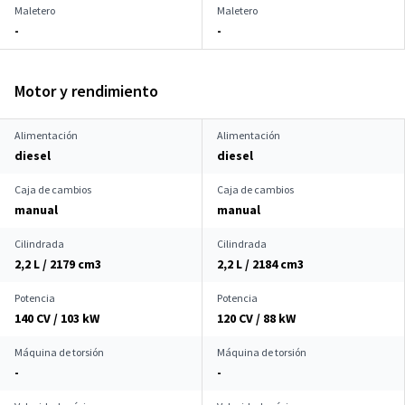
Maletero
Maletero
-
-
Motor y rendimiento
Alimentación
Alimentación
diesel
diesel
Caja de cambios
Caja de cambios
manual
manual
Cilindrada
Cilindrada
2,2 L / 2179 cm
3
2,2 L / 2184 cm
3
Potencia
Potencia
140 CV / 103 kW
120 CV / 88 kW
Máquina de torsión
Máquina de torsión
-
-