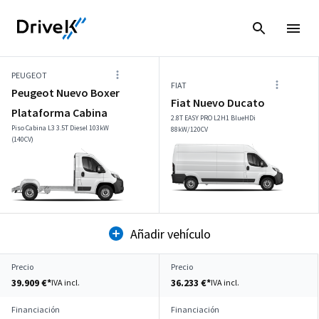
PEUGEOT
FIAT
Peugeot Nuevo Boxer
Fiat Nuevo Ducato
Plataforma Cabina
2.8T EASY PRO L2H1 BlueHDi
Piso Cabina L3 3.5T Diesel 103kW
88kW/120CV
(140CV)
Añadir vehículo
Precio
Precio
39.909 €*
36.233 €*
IVA incl.
IVA incl.
Financiación
Financiación