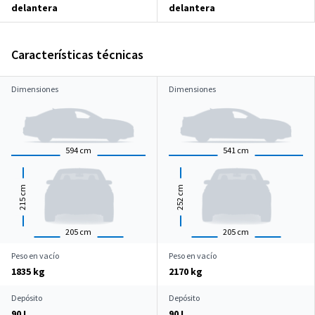
delantera
delantera
Características técnicas
Dimensiones
Dimensiones
594
cm
541
cm
cm
cm
215
252
205
cm
205
cm
Peso en vacío
Peso en vacío
1835 kg
2170 kg
Depósito
Depósito
90 L
90 L