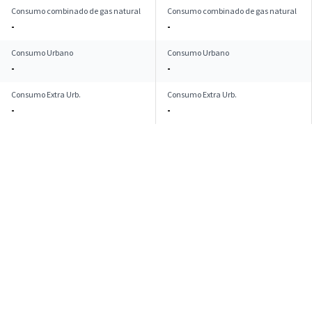
Consumo combinado de gas natural
Consumo combinado de gas natural
-
-
Consumo Urbano
Consumo Urbano
-
-
Consumo Extra Urb.
Consumo Extra Urb.
-
-