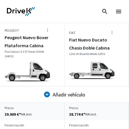
PEUGEOT
FIAT
Peugeot Nuevo Boxer
Fiat Nuevo Ducato
Plataforma Cabina
Chasis Doble Cabina
Piso Cabina L3 3.5T Diesel 103kW
L2H2 30 BlueHDi 88kW/120CV
(140CV)
Añadir vehículo
Precio
Precio
39.909 €*
38.774 €*
IVA incl.
IVA incl.
Financiación
Financiación