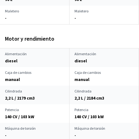
Maletero
Maletero
-
-
Motor y rendimiento
Alimentación
Alimentación
diesel
diesel
Caja de cambios
Caja de cambios
manual
manual
Cilindrada
Cilindrada
2,2 L / 2179 cm
3
2,2 L / 2184 cm
3
Potencia
Potencia
140 CV / 103 kW
140 CV / 103 kW
Máquina de torsión
Máquina de torsión
-
-