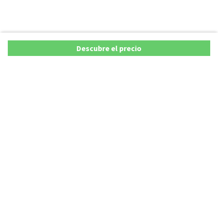
Descubre el precio
Copyright © 2026 AutoXY S.p.A. Todos los derechos reservados.
Privacy Policy
Cookie Policy
Aviso Legal