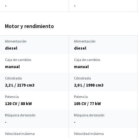
-
-
Motor y rendimiento
Alimentación
Alimentación
diesel
diesel
Caja de cambios
Caja de cambios
manual
manual
Cilindrada
Cilindrada
2,2 L / 2179 cm
3
2,0 L / 1998 cm
3
Potencia
Potencia
120 CV / 88 kW
105 CV / 77 kW
Máquina de torsión
Máquina de torsión
-
-
Velocidad máxima
Velocidad máxima