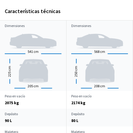
Características técnicas
Dimensiones
Dimensiones
541
cm
568
cm
cm
cm
225
250
205
cm
208
cm
Peso en vacío
Peso en vacío
2075 kg
2174 kg
Depósito
Depósito
90 L
80 L
Maletero
Maletero