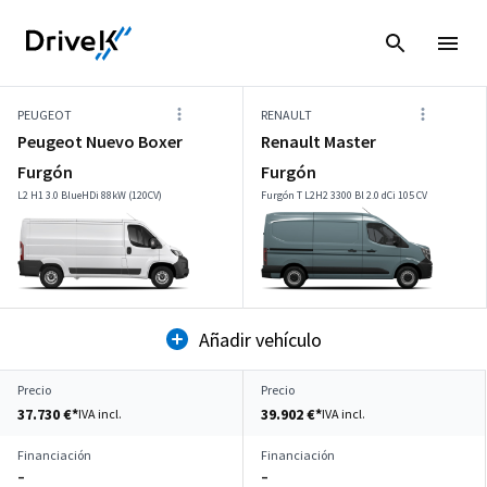
PEUGEOT
RENAULT
Peugeot Nuevo Boxer
Renault Master
Furgón
Furgón
L2 H1 3.0 BlueHDi 88kW (120CV)
Furgón T L2H2 3300 Bl 2.0 dCi 105 CV
Añadir vehículo
Precio
Precio
37.730 €*
39.902 €*
IVA incl.
IVA incl.
Financiación
Financiación
–
–