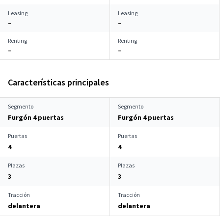
Leasing
Leasing
–
–
Renting
Renting
–
–
Características principales
Segmento
Segmento
Furgón 4 puertas
Furgón 4 puertas
Puertas
Puertas
4
4
Plazas
Plazas
3
3
Tracción
Tracción
delantera
delantera