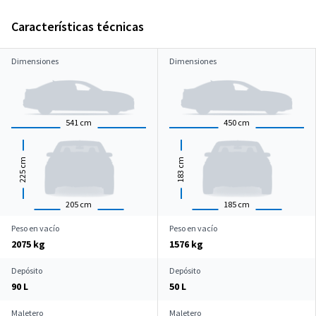
Características técnicas
Dimensiones
Dimensiones
541
cm
450
cm
cm
cm
225
183
205
cm
185
cm
Peso en vacío
Peso en vacío
2075 kg
1576 kg
Depósito
Depósito
90 L
50 L
Maletero
Maletero