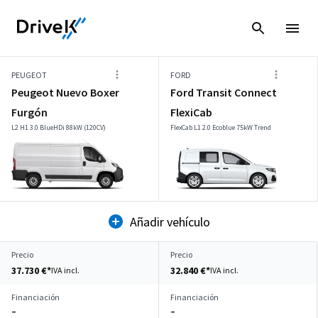
PEUGEOT
FORD
Peugeot Nuevo Boxer
Ford Transit Connect
Furgón
FlexiCab
L2 H1 3.0 BlueHDi 88kW (120CV)
FlexCab L1 2.0 Ecoblue 75kW Trend
Añadir vehículo
Precio
Precio
37.730 €*
32.840 €*
IVA incl.
IVA incl.
Financiación
Financiación
–
–