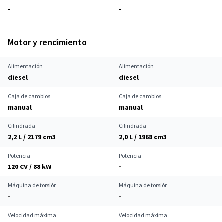
-
-
Motor y rendimiento
Alimentación
Alimentación
diesel
diesel
Caja de cambios
Caja de cambios
manual
manual
Cilindrada
Cilindrada
2,2 L / 2179 cm
3
2,0 L / 1968 cm
3
Potencia
Potencia
120 CV / 88 kW
-
Máquina de torsión
Máquina de torsión
-
-
Velocidad máxima
Velocidad máxima