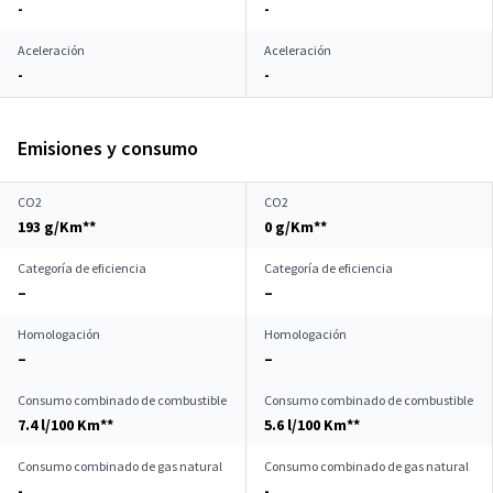
-
-
Aceleración
Aceleración
-
-
Emisiones y consumo
CO2
CO2
193 g/Km**
0 g/Km**
Categoría de eficiencia
Categoría de eficiencia
–
–
Homologación
Homologación
–
–
Consumo combinado de combustible
Consumo combinado de combustible
7.4 l/100 Km**
5.6 l/100 Km**
Consumo combinado de gas natural
Consumo combinado de gas natural
-
-